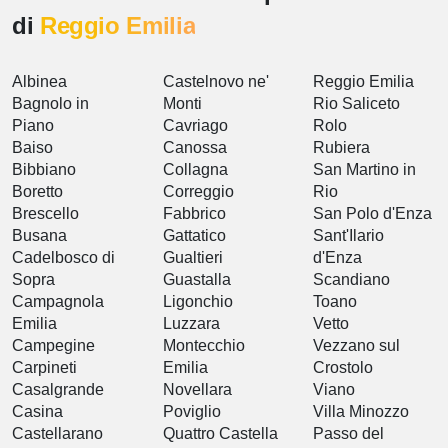
di
Reggio Emilia
Albinea
Castelnovo ne'
Reggio Emilia
Bagnolo in
Monti
Rio Saliceto
Piano
Cavriago
Rolo
Baiso
Canossa
Rubiera
Bibbiano
Collagna
San Martino in
Boretto
Correggio
Rio
Brescello
Fabbrico
San Polo d'Enza
Busana
Gattatico
Sant'Ilario
Cadelbosco di
Gualtieri
d'Enza
Sopra
Guastalla
Scandiano
Campagnola
Ligonchio
Toano
Emilia
Luzzara
Vetto
Campegine
Montecchio
Vezzano sul
Carpineti
Emilia
Crostolo
Casalgrande
Novellara
Viano
Casina
Poviglio
Villa Minozzo
Castellarano
Quattro Castella
Passo del