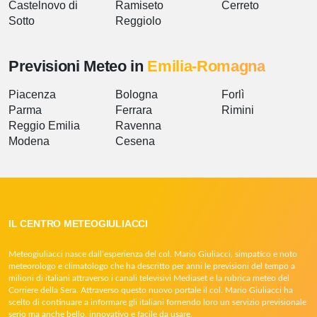
Castelnovo di
Ramiseto
Cerreto
Sotto
Reggiolo
Previsioni Meteo in
Emilia-Romagna
Piacenza
Bologna
Forlì
Parma
Ferrara
Rimini
Reggio Emilia
Ravenna
Modena
Cesena
IL CENTRO METEOGIULIACCI
Meteogiuliacci nasce dall’esperienza del col. Mario Giuliacci, simpatico e noto
meteorologo e climatologo che ha descritto per anni le previsioni del tempo a
milioni di italiani attraverso i canali televisivi Mediaset e la rubrica meteo del
Corriere della Sera. Attraverso questo nuovo portale il col. Mario Giuliacci ha
scelto di continuare a informare gli italiani fornendo loro un servizio previsionale
serio ma anche bello, innovativo e facile da usare.