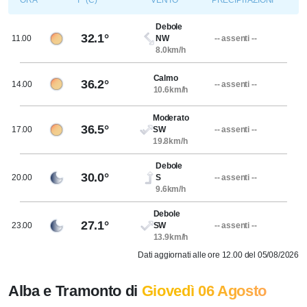
ORA
T° (C)
VENTO
PRECIPITAZIONI
Debole
32.1°
11.00
NW
-- assenti --
8.0km/h
Calmo
36.2°
14.00
-- assenti --
10.6km/h
Moderato
36.5°
17.00
SW
-- assenti --
19.8km/h
Debole
30.0°
20.00
S
-- assenti --
9.6km/h
Debole
27.1°
23.00
SW
-- assenti --
13.9km/h
Dati aggiornati alle ore 12.00 del 05/08/2026
Alba e Tramonto di
Giovedì 06 Agosto