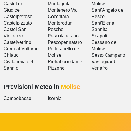
Castel del
Montaquila
Molise
Giudice
Montenero Val
Sant'Angelo del
Castelpetroso
Cocchiara
Pesco
Castelpizzuto
Monteroduni
Sant'Elena
Castel San
Pesche
Sannita
Vincenzo
Pescolanciano
Scapoli
Castelverrino
Pescopennataro
Sessano del
Cerro al Volturno
Pettoranello del
Molise
Chiauci
Molise
Sesto Campano
Civitanova del
Pietrabbondante
Vastogirardi
Sannio
Pizzone
Venafro
Previsioni Meteo in
Molise
Campobasso
Isernia