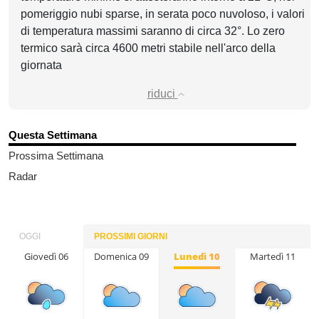
pomeriggio nubi sparse, in serata poco nuvoloso, i valori
di temperatura massimi saranno di circa 32°. Lo zero
termico sarà circa 4600 metri stabile nell'arco della
giornata
riduci
Questa Settimana
Prossima Settimana
Radar
OGGI
PROSSIMI GIORNI
Giovedì 06
Sabato 08
Domenica 09
Lunedì 10
Martedì 11