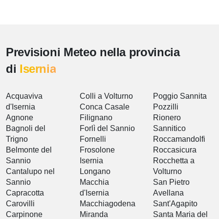
Previsioni Meteo nella provincia
di
Isernia
Acquaviva
Colli a Volturno
Poggio Sannita
d'Isernia
Conca Casale
Pozzilli
Agnone
Filignano
Rionero
Bagnoli del
Forlì del Sannio
Sannitico
Trigno
Fornelli
Roccamandolfi
Belmonte del
Frosolone
Roccasicura
Sannio
Isernia
Rocchetta a
Cantalupo nel
Longano
Volturno
Sannio
Macchia
San Pietro
Capracotta
d'Isernia
Avellana
Carovilli
Macchiagodena
Sant'Agapito
Carpinone
Miranda
Santa Maria del