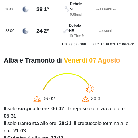
Debole
28.1°
20.00
SE
-- assenti --
9.0km/h
Debole
24.2°
23.00
NE
-- assenti --
10.7km/h
Dati aggiornati alle ore 00.00 del 07/08/2026
Alba e Tramonto di
Venerdì 07 Agosto
06:02
20:31
Il sole
sorge
alle ore:
06:02
, il crepuscolo inizia alle ore:
05:31
.
Il sole
tramonta
alle ore:
20:31
, il crepuscolo termina alle
ore:
21:03
.