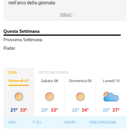
nell'arco della giornata
riduci
Questa Settimana
Prossima Settimana
Radar
OGGI
PROSSIMI GIORNI
Venerdì 07
Sabato 08
Domenica 09
Lunedì 10
21°
33°
25°
33°
22°
34°
23°
37°
ORA
T° (C)
VENTO
PRECIPITAZIONI