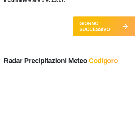
Il
Culmine
è alle ore:
13:17
.
GIORNO
SUCCESSIVO
Radar Precipitazioni Meteo
Codigoro