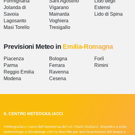
Formignana
Sant'Agostino
Lido degli
Jolanda di
Vigarano
Estensi
Savoia
Mainarda
Lido di Spina
Lagosanto
Voghiera
Masi Torello
Tresigallo
Previsioni Meteo in
Emilia-Romagna
Piacenza
Bologna
Forlì
Parma
Ferrara
Rimini
Reggio Emilia
Ravenna
Modena
Cesena
IL CENTRO METEOGIULIACCI
Meteogiuliacci nasce dall’esperienza del col. Mario Giuliacci, simpatico e noto
meteorologo e climatologo che ha descritto per anni le previsioni del tempo a