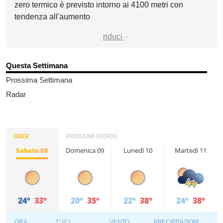
zero termico è previsto intorno ai 4100 metri con
tendenza all'aumento
riduci
Questa Settimana
Prossima Settimana
Radar
OGGI
PROSSIMI GIORNI
Sabato 08
Domenica 09
Lunedì 10
Martedì 11
24°
33°
20°
35°
22°
38°
24°
38°
ORA
T° (C)
VENTO
PRECIPITAZIONI