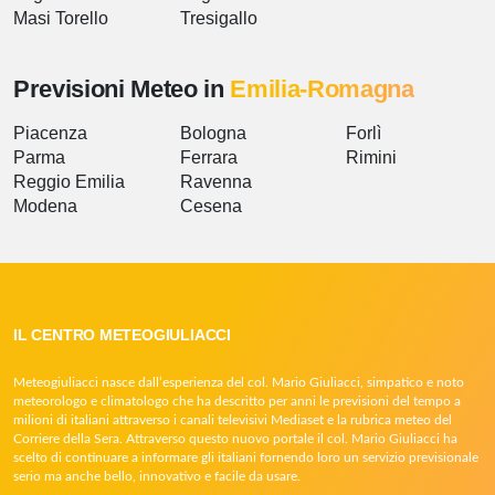
Masi Torello
Tresigallo
Previsioni Meteo in
Emilia-Romagna
Piacenza
Bologna
Forlì
Parma
Ferrara
Rimini
Reggio Emilia
Ravenna
Modena
Cesena
IL CENTRO METEOGIULIACCI
Meteogiuliacci nasce dall’esperienza del col. Mario Giuliacci, simpatico e noto
meteorologo e climatologo che ha descritto per anni le previsioni del tempo a
milioni di italiani attraverso i canali televisivi Mediaset e la rubrica meteo del
Corriere della Sera. Attraverso questo nuovo portale il col. Mario Giuliacci ha
scelto di continuare a informare gli italiani fornendo loro un servizio previsionale
serio ma anche bello, innovativo e facile da usare.