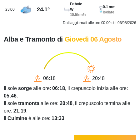
Debole
0.1 mm
24.1°
23.00
W
isolate
10.5km/h
Dati aggiornati alle ore 00.00 del 06/08/2026
Alba e Tramonto di
Giovedì 06 Agosto
06:18
20:48
Il sole
sorge
alle ore:
06:18
, il crepuscolo inizia alle ore:
05:46
.
Il sole
tramonta
alle ore:
20:48
, il crepuscolo termina alle
ore:
21:19
.
Il
Culmine
è alle ore:
13:33
.