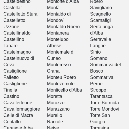
Casteldelfino
Monforte d'Alba
Roero
Castellar
Montà
Savigliano
Castelletto Stura
Montaldo di
Scagnello
Castelletto
Mondovì
Scarnafigi
Uzzone
Montaldo Roero
Serralunga
Castellinaldo
Montanera
d'Alba
Castellino
Montelupo
Serravalle
Tanaro
Albese
Langhe
Castelmagno
Montemale di
Sinio
Castelnuovo di
Cuneo
Somano
Ceva
Monterosso
Sommariva del
Castiglione
Grana
Bosco
Falletto
Monteu Roero
Sommariva
Castiglione
Montezemolo
Perno
Tinella
Monticello d'Alba
Stroppo
Castino
Moretta
Tarantasca
Cavallerleone
Morozzo
Torre Bormida
Cavallermaggiore
Murazzano
Torre Mondovì
Celle di Macra
Murello
Torre San
Centallo
Narzole
Giorgio
Ceresole Alba
Neive
Torresina