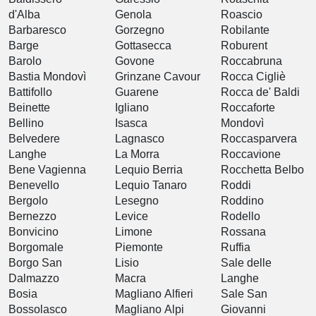
d'Alba
Genola
Roascio
Barbaresco
Gorzegno
Robilante
Barge
Gottasecca
Roburent
Barolo
Govone
Roccabruna
Bastia Mondovì
Grinzane Cavour
Rocca Cigliè
Battifollo
Guarene
Rocca de' Baldi
Beinette
Igliano
Roccaforte
Bellino
Isasca
Mondovì
Belvedere
Lagnasco
Roccasparvera
Langhe
La Morra
Roccavione
Bene Vagienna
Lequio Berria
Rocchetta Belbo
Benevello
Lequio Tanaro
Roddi
Bergolo
Lesegno
Roddino
Bernezzo
Levice
Rodello
Bonvicino
Limone
Rossana
Borgomale
Piemonte
Ruffia
Borgo San
Lisio
Sale delle
Dalmazzo
Macra
Langhe
Bosia
Magliano Alfieri
Sale San
Bossolasco
Magliano Alpi
Giovanni