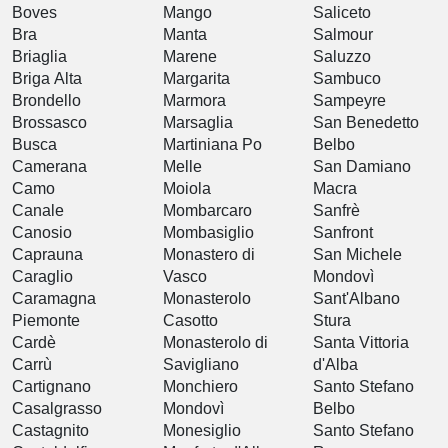
Boves
Mango
Saliceto
Bra
Manta
Salmour
Briaglia
Marene
Saluzzo
Briga Alta
Margarita
Sambuco
Brondello
Marmora
Sampeyre
Brossasco
Marsaglia
San Benedetto
Busca
Martiniana Po
Belbo
Camerana
Melle
San Damiano
Camo
Moiola
Macra
Canale
Mombarcaro
Sanfrè
Canosio
Mombasiglio
Sanfront
Caprauna
Monastero di
San Michele
Caraglio
Vasco
Mondovì
Caramagna
Monasterolo
Sant'Albano
Piemonte
Casotto
Stura
Cardè
Monasterolo di
Santa Vittoria
Carrù
Savigliano
d'Alba
Cartignano
Monchiero
Santo Stefano
Casalgrasso
Mondovì
Belbo
Castagnito
Monesiglio
Santo Stefano