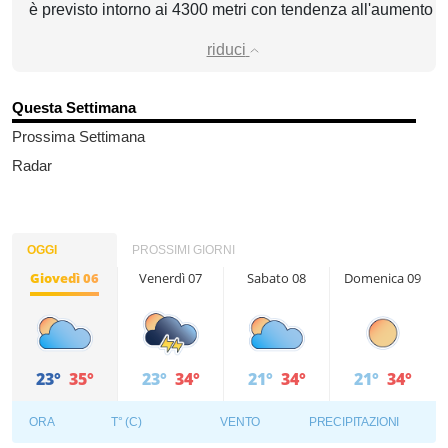
è previsto intorno ai 4300 metri con tendenza all'aumento
riduci
Questa Settimana
Prossima Settimana
Radar
OGGI
PROSSIMI GIORNI
Giovedì 06
Venerdì 07
Sabato 08
Domenica 09
23°
35°
23°
34°
21°
34°
21°
34°
ORA
T° (C)
VENTO
PRECIPITAZIONI