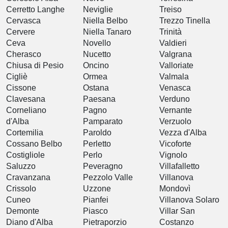
Cerretto Langhe
Neviglie
Treiso
Cervasca
Niella Belbo
Trezzo Tinella
Cervere
Niella Tanaro
Trinità
Ceva
Novello
Valdieri
Cherasco
Nucetto
Valgrana
Chiusa di Pesio
Oncino
Valloriate
Cigliè
Ormea
Valmala
Cissone
Ostana
Venasca
Clavesana
Paesana
Verduno
Corneliano
Pagno
Vernante
d'Alba
Pamparato
Verzuolo
Cortemilia
Paroldo
Vezza d'Alba
Cossano Belbo
Perletto
Vicoforte
Costigliole
Perlo
Vignolo
Saluzzo
Peveragno
Villafalletto
Cravanzana
Pezzolo Valle
Villanova
Crissolo
Uzzone
Mondovì
Cuneo
Pianfei
Villanova Solaro
Demonte
Piasco
Villar San
Diano d'Alba
Pietraporzio
Costanzo