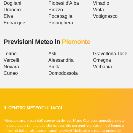
Dogliani
Piobesi d'Alba
Vinadio
Dronero
Piozzo
Viola
Elva
Pocapaglia
Vottignasco
Entracque
Polonghera
Previsioni Meteo in
Piemonte
Torino
Asti
Gravellona Toce
Vercelli
Alessandria
Omegna
Novara
Biella
Verbania
Cuneo
Domodossola
IL CENTRO METEOGIULIACCI
Meteogiuliacci nasce dall’esperienza del col. Mario Giuliacci, simpatico e noto
meteorologo e climatologo che ha descritto per anni le previsioni del tempo a
milioni di italiani attraverso i canali televisivi Mediaset e la rubrica meteo del