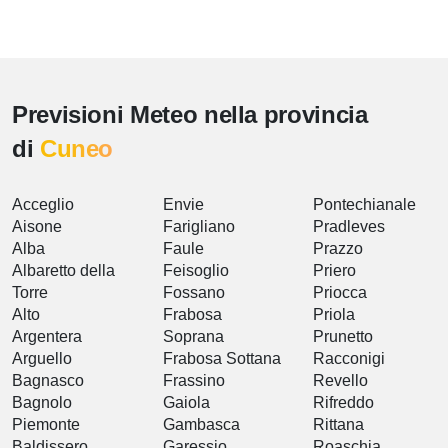
Previsioni Meteo nella provincia
di
Cuneo
Acceglio
Envie
Pontechianale
Aisone
Farigliano
Pradleves
Alba
Faule
Prazzo
Albaretto della
Feisoglio
Priero
Torre
Fossano
Priocca
Alto
Frabosa
Priola
Argentera
Soprana
Prunetto
Arguello
Frabosa Sottana
Racconigi
Bagnasco
Frassino
Revello
Bagnolo
Gaiola
Rifreddo
Piemonte
Gambasca
Rittana
Baldissero
Garessio
Roaschia