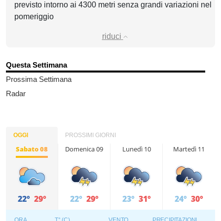
previsto intorno ai 4300 metri senza grandi variazioni nel
pomeriggio
riduci
Questa Settimana
Prossima Settimana
Radar
OGGI
PROSSIMI GIORNI
Sabato 08
Domenica 09
Lunedì 10
Martedì 11
22°
29°
22°
29°
23°
31°
24°
30°
ORA
T° (C)
VENTO
PRECIPITAZIONI