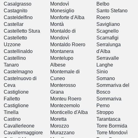
Casalgrasso
Mondovì
Belbo
Castagnito
Monesiglio
Santo Stefano
Casteldelfino
Monforte d'Alba
Roero
Castellar
Montà
Savigliano
Castelletto Stura
Montaldo di
Scagnello
Castelletto
Mondovì
Scarnafigi
Uzzone
Montaldo Roero
Serralunga
Castellinaldo
Montanera
d'Alba
Castellino
Montelupo
Serravalle
Tanaro
Albese
Langhe
Castelmagno
Montemale di
Sinio
Castelnuovo di
Cuneo
Somano
Ceva
Monterosso
Sommariva del
Castiglione
Grana
Bosco
Falletto
Monteu Roero
Sommariva
Castiglione
Montezemolo
Perno
Tinella
Monticello d'Alba
Stroppo
Castino
Moretta
Tarantasca
Cavallerleone
Morozzo
Torre Bormida
Cavallermaggiore
Murazzano
Torre Mondovì