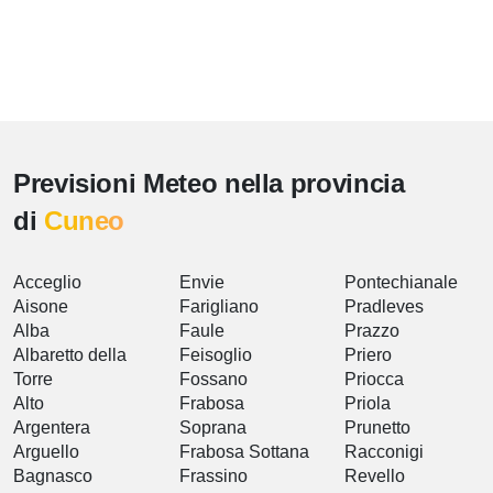
Previsioni Meteo nella provincia
di
Cuneo
Acceglio
Envie
Pontechianale
Aisone
Farigliano
Pradleves
Alba
Faule
Prazzo
Albaretto della
Feisoglio
Priero
Torre
Fossano
Priocca
Alto
Frabosa
Priola
Argentera
Soprana
Prunetto
Arguello
Frabosa Sottana
Racconigi
Bagnasco
Frassino
Revello