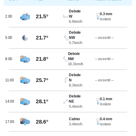
Debole
0.3 mm
21.5°
2.00
W
isolate
6.9km/h
Debole
21.7°
5.00
NW
-- assenti --
5.7km/h
Debole
21.8°
8.00
NW
-- assenti --
10.3km/h
Debole
25.7°
11.00
N
-- assenti --
8.3km/h
Debole
0.1 mm
28.1°
14.00
NE
isolate
5.4km/h
Calmo
0.4 mm
28.6°
17.00
3.4km/h
isolate