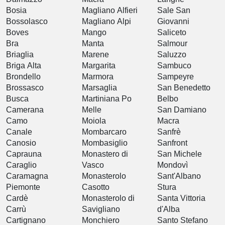
Bosia
Magliano Alfieri
Sale San
Bossolasco
Magliano Alpi
Giovanni
Boves
Mango
Saliceto
Bra
Manta
Salmour
Briaglia
Marene
Saluzzo
Briga Alta
Margarita
Sambuco
Brondello
Marmora
Sampeyre
Brossasco
Marsaglia
San Benedetto
Busca
Martiniana Po
Belbo
Camerana
Melle
San Damiano
Camo
Moiola
Macra
Canale
Mombarcaro
Sanfrè
Canosio
Mombasiglio
Sanfront
Caprauna
Monastero di
San Michele
Caraglio
Vasco
Mondovì
Caramagna
Monasterolo
Sant'Albano
Piemonte
Casotto
Stura
Cardè
Monasterolo di
Santa Vittoria
Carrù
Savigliano
d'Alba
Cartignano
Monchiero
Santo Stefano