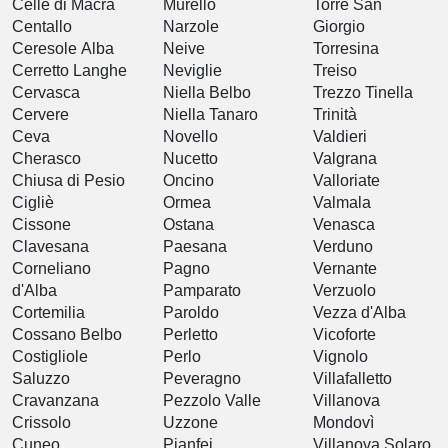
Celle di Macra
Murello
Torre San
Centallo
Narzole
Giorgio
Ceresole Alba
Neive
Torresina
Cerretto Langhe
Neviglie
Treiso
Cervasca
Niella Belbo
Trezzo Tinella
Cervere
Niella Tanaro
Trinità
Ceva
Novello
Valdieri
Cherasco
Nucetto
Valgrana
Chiusa di Pesio
Oncino
Valloriate
Cigliè
Ormea
Valmala
Cissone
Ostana
Venasca
Clavesana
Paesana
Verduno
Corneliano
Pagno
Vernante
d'Alba
Pamparato
Verzuolo
Cortemilia
Paroldo
Vezza d'Alba
Cossano Belbo
Perletto
Vicoforte
Costigliole
Perlo
Vignolo
Saluzzo
Peveragno
Villafalletto
Cravanzana
Pezzolo Valle
Villanova
Crissolo
Uzzone
Mondovì
Cuneo
Pianfei
Villanova Solaro