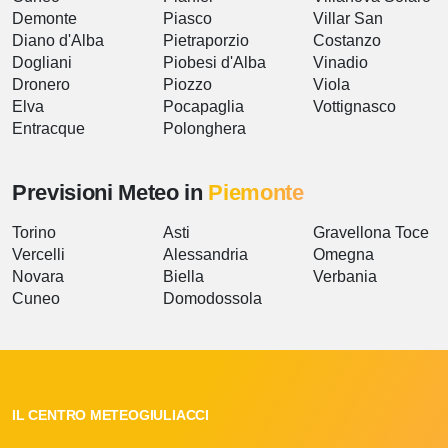
Demonte
Piasco
Villar San
Diano d'Alba
Pietraporzio
Costanzo
Dogliani
Piobesi d'Alba
Vinadio
Dronero
Piozzo
Viola
Elva
Pocapaglia
Vottignasco
Entracque
Polonghera
Previsioni Meteo in
Piemonte
Torino
Asti
Gravellona Toce
Vercelli
Alessandria
Omegna
Novara
Biella
Verbania
Cuneo
Domodossola
IL CENTRO METEOGIULIACCI