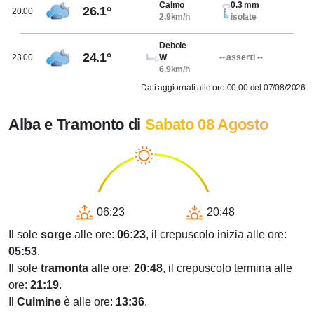
Calmo
0.3 mm
26.1°
20.00
2.9km/h
isolate
Debole
24.1°
23.00
W
-- assenti --
6.9km/h
Dati aggiornati alle ore 00.00 del 07/08/2026
Alba e Tramonto di
Sabato 08 Agosto
06:23
20:48
Il sole
sorge
alle ore:
06:23
, il crepuscolo inizia alle ore:
05:53
.
Il sole
tramonta
alle ore:
20:48
, il crepuscolo termina alle
ore:
21:19
.
Il
Culmine
è alle ore:
13:36
.