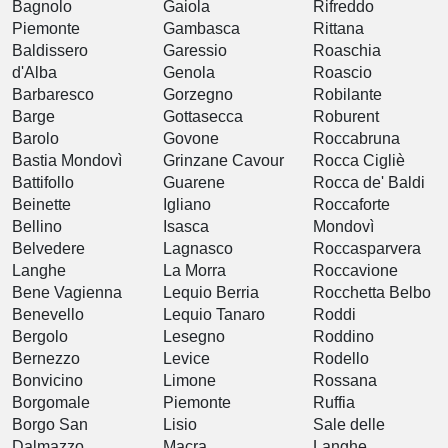
Bagnolo
Gaiola
Rifreddo
Piemonte
Gambasca
Rittana
Baldissero
Garessio
Roaschia
d'Alba
Genola
Roascio
Barbaresco
Gorzegno
Robilante
Barge
Gottasecca
Roburent
Barolo
Govone
Roccabruna
Bastia Mondovì
Grinzane Cavour
Rocca Cigliè
Battifollo
Guarene
Rocca de' Baldi
Beinette
Igliano
Roccaforte
Bellino
Isasca
Mondovì
Belvedere
Lagnasco
Roccasparvera
Langhe
La Morra
Roccavione
Bene Vagienna
Lequio Berria
Rocchetta Belbo
Benevello
Lequio Tanaro
Roddi
Bergolo
Lesegno
Roddino
Bernezzo
Levice
Rodello
Bonvicino
Limone
Rossana
Borgomale
Piemonte
Ruffia
Borgo San
Lisio
Sale delle
Dalmazzo
Macra
Langhe