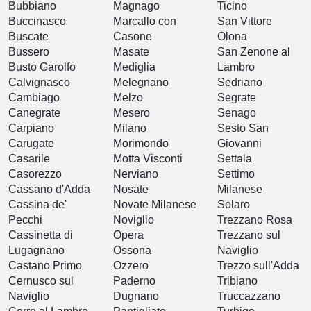
Bubbiano
Magnago
Ticino
Buccinasco
Marcallo con
San Vittore
Buscate
Casone
Olona
Bussero
Masate
San Zenone al
Busto Garolfo
Mediglia
Lambro
Calvignasco
Melegnano
Sedriano
Cambiago
Melzo
Segrate
Canegrate
Mesero
Senago
Carpiano
Milano
Sesto San
Carugate
Morimondo
Giovanni
Casarile
Motta Visconti
Settala
Casorezzo
Nerviano
Settimo
Cassano d'Adda
Nosate
Milanese
Cassina de'
Novate Milanese
Solaro
Pecchi
Noviglio
Trezzano Rosa
Cassinetta di
Opera
Trezzano sul
Lugagnano
Ossona
Naviglio
Castano Primo
Ozzero
Trezzo sull'Adda
Cernusco sul
Paderno
Tribiano
Naviglio
Dugnano
Truccazzano