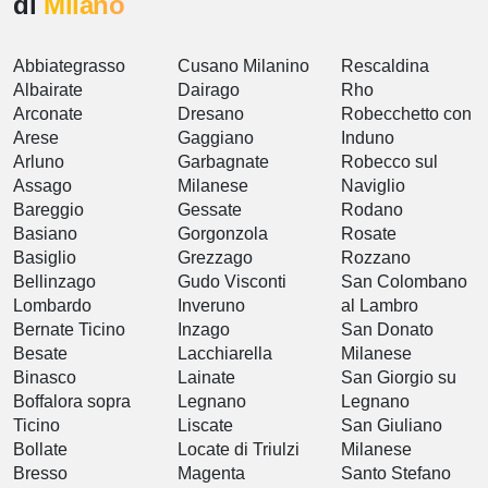
di
Milano
Abbiategrasso
Cusano Milanino
Rescaldina
Albairate
Dairago
Rho
Arconate
Dresano
Robecchetto con
Arese
Gaggiano
Induno
Arluno
Garbagnate
Robecco sul
Assago
Milanese
Naviglio
Bareggio
Gessate
Rodano
Basiano
Gorgonzola
Rosate
Basiglio
Grezzago
Rozzano
Bellinzago
Gudo Visconti
San Colombano
Lombardo
Inveruno
al Lambro
Bernate Ticino
Inzago
San Donato
Besate
Lacchiarella
Milanese
Binasco
Lainate
San Giorgio su
Boffalora sopra
Legnano
Legnano
Ticino
Liscate
San Giuliano
Bollate
Locate di Triulzi
Milanese
Bresso
Magenta
Santo Stefano