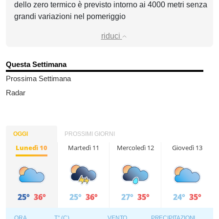
dello zero termico è previsto intorno ai 4000 metri senza
grandi variazioni nel pomeriggio
riduci
Questa Settimana
Prossima Settimana
Radar
OGGI
PROSSIMI GIORNI
Lunedì 10
Martedì 11
Mercoledì 12
Giovedì 13
25°
36°
25°
36°
27°
35°
24°
35°
ORA
T° (C)
VENTO
PRECIPITAZIONI