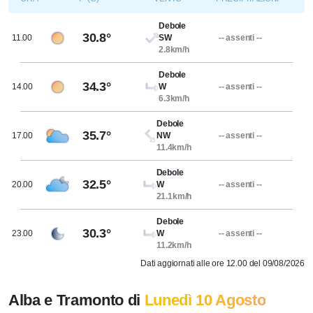
Debole
30.8°
11.00
SW
-- assenti --
2.8km/h
Debole
34.3°
14.00
W
-- assenti --
6.3km/h
Debole
35.7°
17.00
NW
-- assenti --
11.4km/h
Debole
32.5°
20.00
W
-- assenti --
21.1km/h
Debole
30.3°
23.00
W
-- assenti --
11.2km/h
Dati aggiornati alle ore 12.00 del 09/08/2026
Alba e Tramonto di
Lunedì 10 Agosto