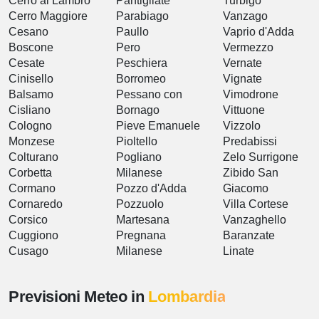
Cerro al Lambro
Pantigliate
Turbigo
Cerro Maggiore
Parabiago
Vanzago
Cesano
Paullo
Vaprio d'Adda
Boscone
Pero
Vermezzo
Cesate
Peschiera
Vernate
Cinisello
Borromeo
Vignate
Balsamo
Pessano con
Vimodrone
Cisliano
Bornago
Vittuone
Cologno
Pieve Emanuele
Vizzolo
Monzese
Pioltello
Predabissi
Colturano
Pogliano
Zelo Surrigone
Corbetta
Milanese
Zibido San
Cormano
Pozzo d'Adda
Giacomo
Cornaredo
Pozzuolo
Villa Cortese
Corsico
Martesana
Vanzaghello
Cuggiono
Pregnana
Baranzate
Cusago
Milanese
Linate
Previsioni Meteo in
Lombardia