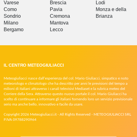
Varese
Brescia
Lodi
Como
Pavia
Monza e della
Sondrio
Cremona
Brianza
Milano
Mantova
Bergamo
Lecco
IL CENTRO METEOGIULIACCI
Meteogiuliacci nasce dall’esperienza del col. Mario Giuliacci, simpatico e noto
meteorologo e climatologo che ha descritto per anni le previsioni del tempo a
milioni di italiani attraverso i canali televisivi Mediaset e la rubrica meteo del
Corriere della Sera. Attraverso questo nuovo portale il col. Mario Giuliacci ha
scelto di continuare a informare gli italiani fornendo loro un servizio previsionale
serio ma anche bello, innovativo e facile da usare.
Copyright 2026 Meteogiuliacci.it - All Rights Reserved - METEOGIULIACCI SRL
P.IVA 09788290964