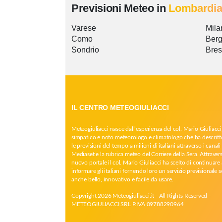
Previsioni Meteo in
Lombardi
Varese
Mila
Como
Ber
Sondrio
Bres
IL CENTRO METEOGIULIACCI
Meteogiuliacci nasce dall’esperienza del col. Mario Giuliacci
simpatico e noto meteorologo e climatologo che ha descritt
le previsioni del tempo a milioni di italiani attraverso i canali 
Mediaset e la rubrica meteo del Corriere della Sera. Attrave
nuovo portale il col. Mario Giuliacci ha scelto di continuare 
informare gli italiani fornendo loro un servizio previsionale 
anche bello, innovativo e facile da usare.
Copyright 2026 Meteogiuliacci.it - All Rights Reserved -
METEOGIULIACCI SRL P.IVA 09788290964