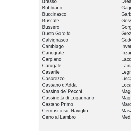
Bresso
Dre
Bubbiano
Gag
Buccinasco
Garb
Buscate
Ges
Bussero
Gor
Busto Garolfo
Gre
Calvignasco
Gudo
Cambiago
Inve
Canegrate
Inza
Carpiano
Lacc
Carugate
Lain
Casarile
Leg
Casorezzo
Lisc
Cassano d'Adda
Locat
Cassina de' Pecchi
Mag
Cassinetta di Lugagnano
Mag
Castano Primo
Marc
Cernusco sul Naviglio
Mas
Cerro al Lambro
Medi