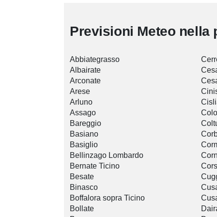
Previsioni Meteo nella 
Abbiategrasso
Cerr
Albairate
Ces
Arconate
Ces
Arese
Cini
Arluno
Cisl
Assago
Col
Bareggio
Colt
Basiano
Corb
Basiglio
Cor
Bellinzago Lombardo
Cor
Bernate Ticino
Cors
Besate
Cug
Binasco
Cus
Boffalora sopra Ticino
Cusa
Bollate
Dair