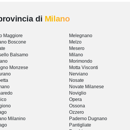
provincia di
Milano
o Maggiore
Melegnano
ano Boscone
Melzo
ate
Mesero
sello Balsamo
Milano
iano
Morimondo
ogno Monzese
Motta Visconti
urano
Nerviano
etta
Nosate
mano
Novate Milanese
naredo
Noviglio
ico
Opera
giono
Ossona
ago
Ozzero
no Milanino
Paderno Dugnano
ago
Pantigliate