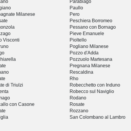
sano
Parabiago
giano
Paullo
agnate Milanese
Pero
sate
Peschiera Borromeo
gonzola
Pessano con Bornago
zzago
Pieve Emanuele
 Visconti
Pioltello
runo
Pogliano Milanese
go
Pozzo d'Adda
hiarella
Pozzuolo Martesana
ate
Pregnana Milanese
nano
Rescaldina
ate
Rho
e di Triulzi
Robecchetto con Induno
enta
Robecco sul Naviglio
nago
Rodano
allo con Casone
Rosate
ate
Rozzano
glia
San Colombano al Lambro