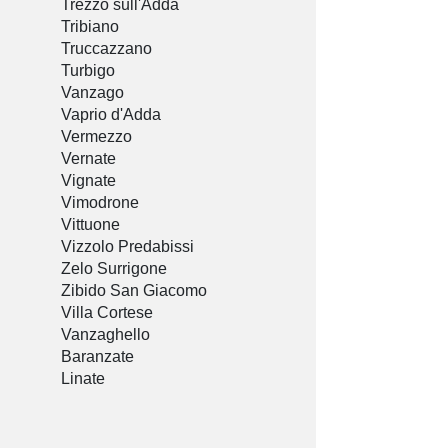
Trezzo sull'Adda
Tribiano
Truccazzano
Turbigo
Vanzago
Vaprio d'Adda
Vermezzo
Vernate
Vignate
Vimodrone
Vittuone
Vizzolo Predabissi
Zelo Surrigone
Zibido San Giacomo
Villa Cortese
Vanzaghello
Baranzate
Linate