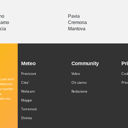
a
no
Pavia
gamo
Cremona
cia
Mantova
Meteo
Community
Pr
Previsioni
Video
Cook
,
o per anni
Citta'
Chi siamo
Priv
televisivi
rso questo
Webcam
Redazione
a
serio ma
Mappe
Terremoti
Diretta