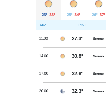
23°
33°
25°
34°
26°
37°
ORA
T° (C)
27.3°
11.00
Sereno
30.8°
14.00
Sereno
32.6°
17.00
Sereno
32.3°
20.00
Sereno