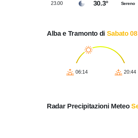
30.3°
23.00
Sereno
Alba e Tramonto di
Sabato 08
06:14
20:44
Radar Precipitazioni Meteo
Se