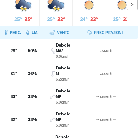
>
25°
35°
25°
32°
24°
33°
25°
33°
PERC.
UM.
VENTO
PRECIPITAZIONI
Debole
28°
50%
NW
-- assenti --
6.6km/h
Debole
31°
36%
N
-- assenti --
6.2km/h
Debole
33°
33%
NE
-- assenti --
6.0km/h
Debole
32°
33%
NE
-- assenti --
5.0km/h
Debole