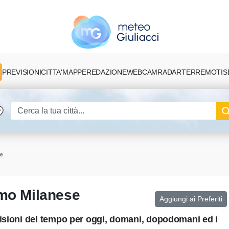
PREVISIONI
CITTA'
MAPPE
REDAZIONE
TERREMOTI
S
WEBCAM
RADAR
e
imo Milanese
Aggiungi ai Preferiti
visioni del tempo per oggi, domani, dopodomani ed i