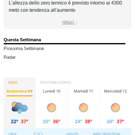
L'altezza dello zero termico è previsto intorno ai 4300
metri con tendenza all'aumento
riduci
Questa Settimana
Prossima Settimana
Radar
OGGI
PROSSIMI GIORNI
Domenica 09
Lunedì 10
Martedì 11
Mercoledì 12
22°
37°
25°
36°
24°
38°
26°
37°
ORA
T° (C)
VENTO
PRECIPITAZIONI