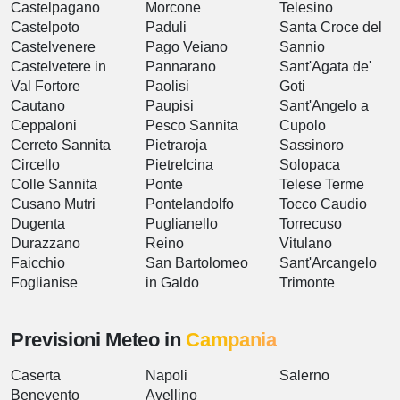
Castelpagano
Morcone
Telesino
Castelpoto
Paduli
Santa Croce del
Castelvenere
Pago Veiano
Sannio
Castelvetere in
Pannarano
Sant'Agata de'
Val Fortore
Paolisi
Goti
Cautano
Paupisi
Sant'Angelo a
Ceppaloni
Pesco Sannita
Cupolo
Cerreto Sannita
Pietraroja
Sassinoro
Circello
Pietrelcina
Solopaca
Colle Sannita
Ponte
Telese Terme
Cusano Mutri
Pontelandolfo
Tocco Caudio
Dugenta
Puglianello
Torrecuso
Durazzano
Reino
Vitulano
Faicchio
San Bartolomeo
Sant'Arcangelo
Foglianise
in Galdo
Trimonte
Previsioni Meteo in
Campania
Caserta
Napoli
Salerno
Benevento
Avellino