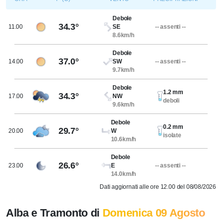
Debole
34.3°
11.00
SE
-- assenti --
8.6km/h
Debole
37.0°
14.00
SW
-- assenti --
9.7km/h
Debole
1.2 mm
34.3°
17.00
NW
deboli
9.6km/h
Debole
0.2 mm
29.7°
20.00
W
isolate
10.6km/h
Debole
26.6°
23.00
E
-- assenti --
14.0km/h
Dati aggiornati alle ore 12.00 del 08/08/2026
Alba e Tramonto di
Domenica 09 Agosto