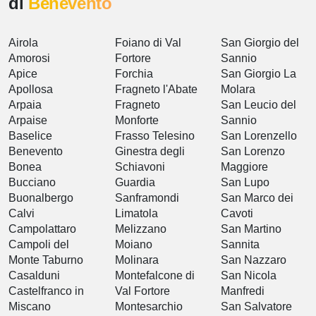
di
Benevento
Airola
Foiano di Val
San Giorgio del
Amorosi
Fortore
Sannio
Apice
Forchia
San Giorgio La
Apollosa
Fragneto l'Abate
Molara
Arpaia
Fragneto
San Leucio del
Arpaise
Monforte
Sannio
Baselice
Frasso Telesino
San Lorenzello
Benevento
Ginestra degli
San Lorenzo
Bonea
Schiavoni
Maggiore
Bucciano
Guardia
San Lupo
Buonalbergo
Sanframondi
San Marco dei
Calvi
Limatola
Cavoti
Campolattaro
Melizzano
San Martino
Campoli del
Moiano
Sannita
Monte Taburno
Molinara
San Nazzaro
Casalduni
Montefalcone di
San Nicola
Castelfranco in
Val Fortore
Manfredi
Miscano
Montesarchio
San Salvatore