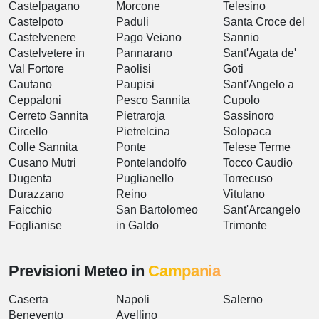
Castelpagano
Morcone
Telesino
Castelpoto
Paduli
Santa Croce del
Castelvenere
Pago Veiano
Sannio
Castelvetere in
Pannarano
Sant'Agata de'
Val Fortore
Paolisi
Goti
Cautano
Paupisi
Sant'Angelo a
Ceppaloni
Pesco Sannita
Cupolo
Cerreto Sannita
Pietraroja
Sassinoro
Circello
Pietrelcina
Solopaca
Colle Sannita
Ponte
Telese Terme
Cusano Mutri
Pontelandolfo
Tocco Caudio
Dugenta
Puglianello
Torrecuso
Durazzano
Reino
Vitulano
Faicchio
San Bartolomeo
Sant'Arcangelo
Foglianise
in Galdo
Trimonte
Previsioni Meteo in
Campania
Caserta
Napoli
Salerno
Benevento
Avellino