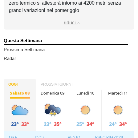
zero termico si attesterà intorno ai 4200 metri senza
grandi variazioni nel pomeriggio
riduci
Questa Settimana
Prossima Settimana
Radar
OGGI
PROSSIMI GIORNI
Sabato 08
Domenica 09
Lunedì 10
Martedì 11
23°
33°
23°
35°
25°
34°
24°
34°
ORA
T° (C)
VENTO
PRECIPITAZIONI