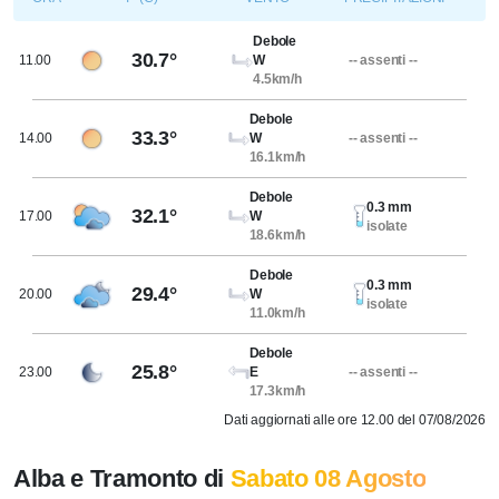
Debole
30.7°
11.00
W
-- assenti --
4.5km/h
Debole
33.3°
14.00
W
-- assenti --
16.1km/h
Debole
0.3 mm
32.1°
17.00
W
isolate
18.6km/h
Debole
0.3 mm
29.4°
20.00
W
isolate
11.0km/h
Debole
25.8°
23.00
E
-- assenti --
17.3km/h
Dati aggiornati alle ore 12.00 del 07/08/2026
Alba e Tramonto di
Sabato 08 Agosto