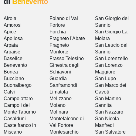
di
Benevento
Airola
Foiano di Val
San Giorgio del
Amorosi
Fortore
Sannio
Apice
Forchia
San Giorgio La
Apollosa
Fragneto l'Abate
Molara
Arpaia
Fragneto
San Leucio del
Arpaise
Monforte
Sannio
Baselice
Frasso Telesino
San Lorenzello
Benevento
Ginestra degli
San Lorenzo
Bonea
Schiavoni
Maggiore
Bucciano
Guardia
San Lupo
Buonalbergo
Sanframondi
San Marco dei
Calvi
Limatola
Cavoti
Campolattaro
Melizzano
San Martino
Campoli del
Moiano
Sannita
Monte Taburno
Molinara
San Nazzaro
Casalduni
Montefalcone di
San Nicola
Castelfranco in
Val Fortore
Manfredi
Miscano
Montesarchio
San Salvatore