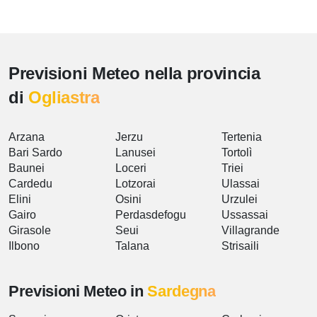
Previsioni Meteo nella provincia
di
Ogliastra
Arzana
Jerzu
Tertenia
Bari Sardo
Lanusei
Tortolì
Baunei
Loceri
Triei
Cardedu
Lotzorai
Ulassai
Elini
Osini
Urzulei
Gairo
Perdasdefogu
Ussassai
Girasole
Seui
Villagrande
Ilbono
Talana
Strisaili
Previsioni Meteo in
Sardegna