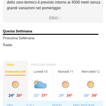
dello zero termico è previsto intorno ai 4500 metri senza
grandi variazioni nel pomeriggio
riduci
Questa Settimana
Prossima Settimana
Radar
OGGI
PROSSIMI GIORNI
Domenica 09
Lunedì 10
Martedì 11
Mercoledì 12
24°
30°
23°
31°
24°
34°
26°
34°
ORA
T° (C)
VENTO
PRECIPITAZIONI