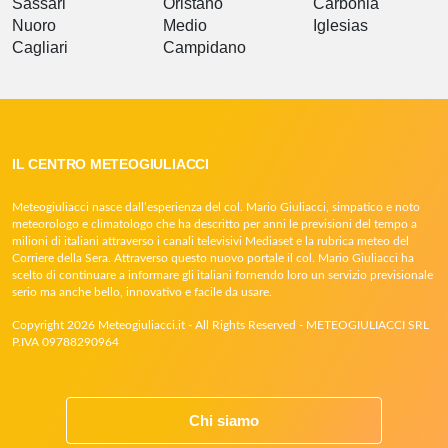
Sassari
Oristano
Carbonia
Nuoro
Medio
Iglesias
Cagliari
Campidano
IL CENTRO METEOGIULIACCI
Meteogiuliacci nasce dall’esperienza del col. Mario Giuliacci, simpatico e noto
meteorologo e climatologo che ha descritto per anni le previsioni del tempo a
milioni di italiani attraverso i canali televisivi Mediaset e la rubrica meteo del
Corriere della Sera. Attraverso questo nuovo portale il col. Mario Giuliacci ha
scelto di continuare a informare gli italiani fornendo loro un servizio previsionale
serio ma anche bello, innovativo e facile da usare.
Copyright 2026 Meteogiuliacci.it - All Rights Reserved - METEOGIULIACCI SRL
P.IVA 09788290964
Chi siamo