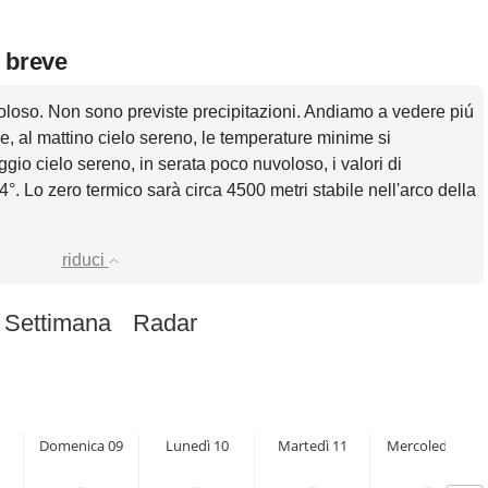
n breve
oloso. Non sono previste precipitazioni. Andiamo a vedere piú
se, al mattino cielo sereno, le temperature minime si
gio cielo sereno, in serata poco nuvoloso, i valori di
. Lo zero termico sarà circa 4500 metri stabile nell'arco della
riduci
 Settimana
Radar
Domenica 09
Lunedì 10
Martedì 11
Mercoledì 12