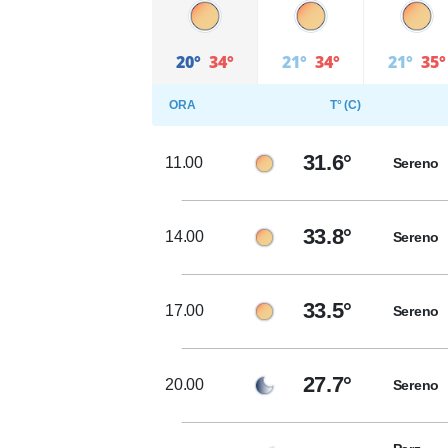
20°
34°
21°
34°
21°
35°
ORA
T° (C)
31.6°
11.00
Sereno
33.8°
14.00
Sereno
33.5°
17.00
Sereno
27.7°
20.00
Sereno