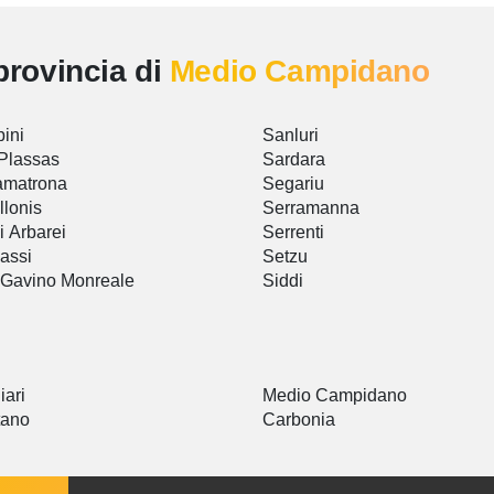
provincia di
Medio Campidano
ini
Sanluri
Plassas
Sardara
amatrona
Segariu
llonis
Serramanna
i Arbarei
Serrenti
assi
Setzu
Gavino Monreale
Siddi
iari
Medio Campidano
tano
Carbonia