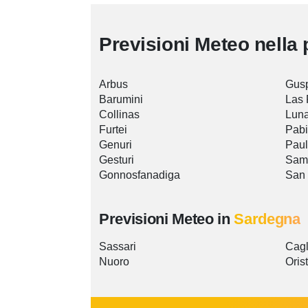
Previsioni Meteo nella 
Arbus
Gusp
Barumini
Las 
Collinas
Lun
Furtei
Pabi
Genuri
Paul
Gesturi
Sam
Gonnosfanadiga
San 
Previsioni Meteo in
Sardegna
Sassari
Cagl
Nuoro
Oris