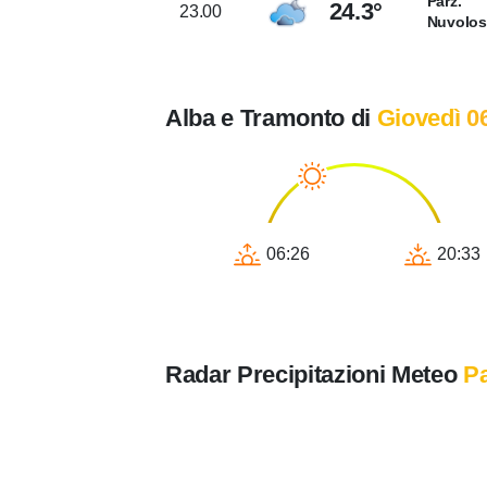
Parz.
24.3°
23.00
Nuvolo
Alba e Tramonto di
Giovedì 0
06:26
20:33
Radar Precipitazioni Meteo
Pa