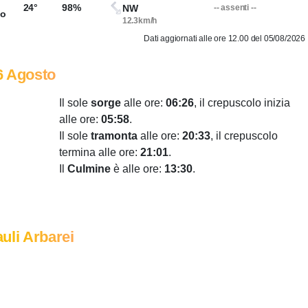
24°
98%
NW
-- assenti --
so
12.3km/h
Dati aggiornati alle ore 12.00 del 05/08/2026
6 Agosto
Il sole
sorge
alle ore:
06:26
, il crepuscolo inizia
alle ore:
05:58
.
Il sole
tramonta
alle ore:
20:33
, il crepuscolo
termina alle ore:
21:01
.
Il
Culmine
è alle ore:
13:30
.
uli Arbarei