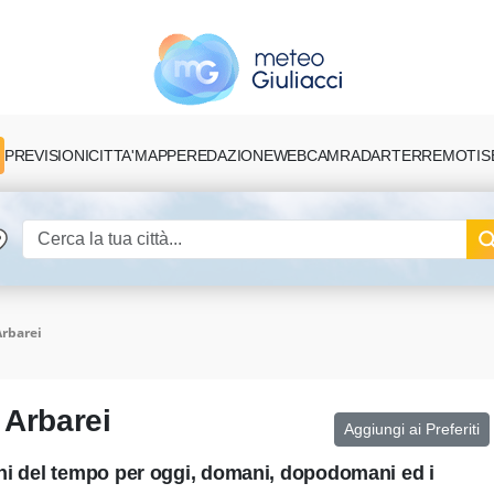
PREVISIONI
CITTA'
MAPPE
REDAZIONE
TERREMOTI
S
WEBCAM
RADAR
Arbarei
 Arbarei
Aggiungi ai Preferiti
oni del tempo per oggi, domani, dopodomani ed i