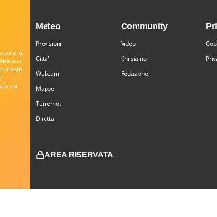
Meteo
Community
Pr
Previsioni
Video
Cook
,
o per anni
Citta'
Chi siamo
Priv
televisivi
rso questo
Webcam
Redazione
a
serio ma
Mappe
Terremoti
Diretta
AREA RISERVATA