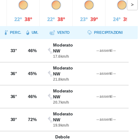
>
22°
38°
22°
38°
23°
39°
24°
39°
PERC.
UM.
VENTO
PRECIPITAZIONI
Moderato
33°
46%
NW
-- assenti --
17.6km/h
Moderato
36°
45%
NW
-- assenti --
21.8km/h
Moderato
36°
46%
NW
-- assenti --
20.7km/h
Moderato
30°
72%
NW
-- assenti --
19.9km/h
Debole