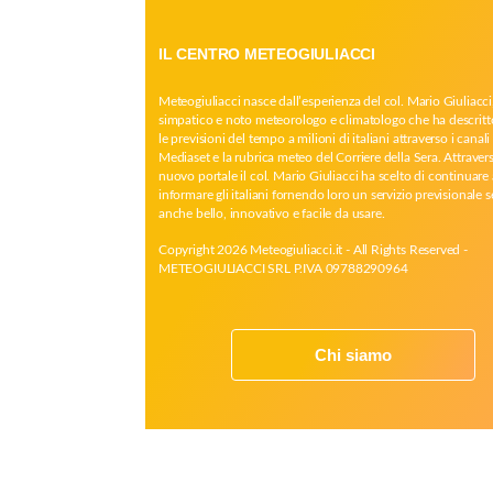
IL CENTRO METEOGIULIACCI
Meteogiuliacci nasce dall’esperienza del col. Mario Giuliacci
simpatico e noto meteorologo e climatologo che ha descritt
le previsioni del tempo a milioni di italiani attraverso i canali 
Mediaset e la rubrica meteo del Corriere della Sera. Attrave
nuovo portale il col. Mario Giuliacci ha scelto di continuare 
informare gli italiani fornendo loro un servizio previsionale 
anche bello, innovativo e facile da usare.
Copyright 2026 Meteogiuliacci.it - All Rights Reserved -
METEOGIULIACCI SRL P.IVA 09788290964
Chi siamo