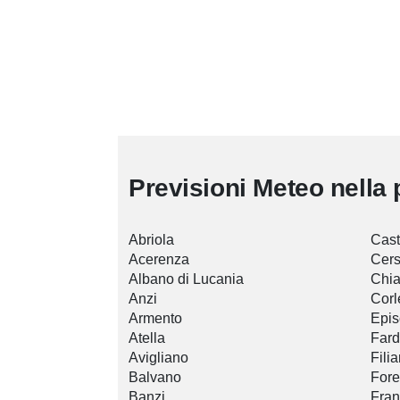
Previsioni Meteo nella 
Abriola
Cast
Acerenza
Cer
Albano di Lucania
Chi
Anzi
Corl
Armento
Epis
Atella
Fard
Avigliano
Fili
Balvano
For
Banzi
Fran