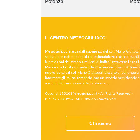
Potenza
Mate
IL CENTRO METEOGIULIACCI
Meteogiuliacci nasce dall’esperienza del col. Mario Giuliacci
simpatico e noto meteorologo e climatologo che ha descritt
le previsioni del tempo a milioni di italiani attraverso i canali 
Mediaset e la rubrica meteo del Corriere della Sera. Attrave
nuovo portale il col. Mario Giuliacci ha scelto di continuare 
informare gli italiani fornendo loro un servizio previsionale 
anche bello, innovativo e facile da usare.
Copyright 2026 Meteogiuliacci.it - All Rights Reserved -
METEOGIULIACCI SRL P.IVA 09788290964
Chi siamo