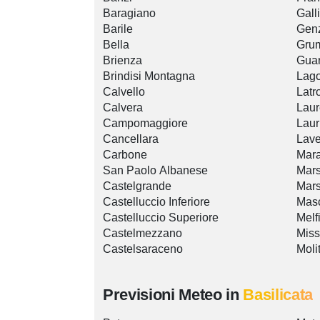
Baragiano
Gall
Barile
Genz
Bella
Gru
Brienza
Guar
Brindisi Montagna
Lag
Calvello
Latr
Calvera
Lau
Campomaggiore
Laur
Cancellara
Lave
Carbone
Mar
San Paolo Albanese
Mars
Castelgrande
Mars
Castelluccio Inferiore
Masc
Castelluccio Superiore
Melf
Castelmezzano
Miss
Castelsaraceno
Moli
Previsioni Meteo in
Basilicata