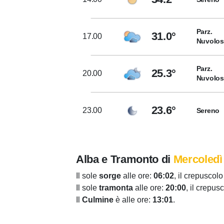
Parz.
31.0°
17.00
Nuvolo
Parz.
25.3°
20.00
Nuvolo
23.6°
23.00
Sereno
Alba e Tramonto di
Mercoledì
Il sole
sorge
alle ore:
06:02
, il crepuscolo
Il sole
tramonta
alle ore:
20:00
, il crepus
Il
Culmine
è alle ore:
13:01
.