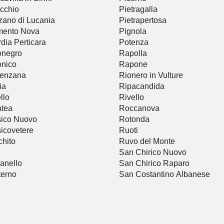
icchio
Pietragalla
ano di Lucania
Pietrapertosa
mento Nova
Pignola
dia Perticara
Potenza
onegro
Rapolla
onico
Rapone
renzana
Rionero in Vulture
ia
Ripacandida
llo
Rivello
atea
Roccanova
ico Nuovo
Rotonda
icovetere
Ruoti
hito
Ruvo del Monte
i
San Chirico Nuovo
anello
San Chirico Raparo
terno
San Costantino Albanese