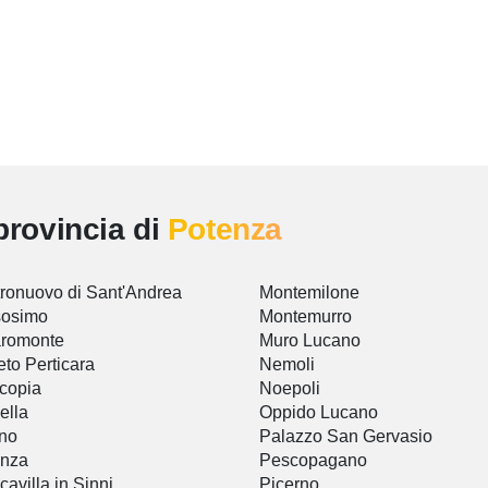
provincia di
Potenza
ronuovo di Sant'Andrea
Montemilone
sosimo
Montemurro
aromonte
Muro Lucano
eto Perticara
Nemoli
copia
Noepoli
ella
Oppido Lucano
ano
Palazzo San Gervasio
enza
Pescopagano
cavilla in Sinni
Picerno