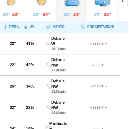
>
20°
33°
22°
34°
22°
34°
21°
33°
PERC.
UM.
VENTO
PRECIPITAZIONI
Debole
23°
41%
W
-- assenti --
16.1km/h
Debole
22°
42%
NW
-- assenti --
12.9km/h
Debole
26°
34%
NW
-- assenti --
19.8km/h
Debole
32°
22%
NW
-- assenti --
23.6km/h
Moderato
34°
19%
-- assenti --