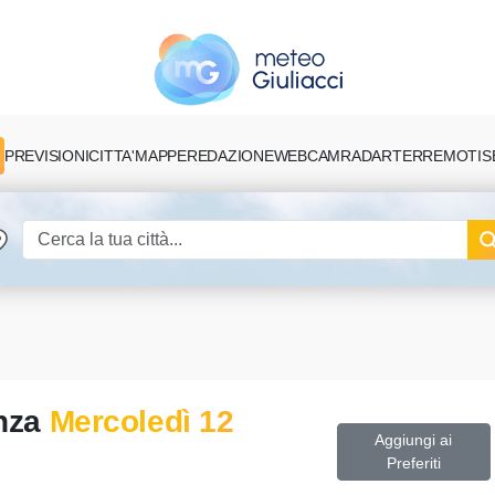
PREVISIONI
CITTA'
MAPPE
REDAZIONE
TERREMOTI
S
WEBCAM
RADAR
enza
Mercoledì 12
Aggiungi ai
Preferiti