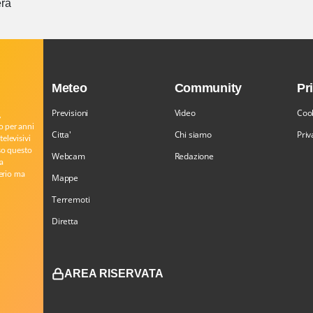
ra
Meteo
Community
Pr
Previsioni
Video
Cook
,
o per anni
Citta'
Chi siamo
Priv
televisivi
rso questo
Webcam
Redazione
a
serio ma
Mappe
Terremoti
Diretta
AREA RISERVATA