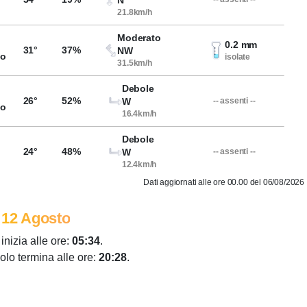
N
21.8km/h
Moderato
0.2 mm
31°
37%
NW
so
isolate
31.5km/h
Debole
26°
52%
W
-- assenti --
so
16.4km/h
Debole
24°
48%
W
-- assenti --
12.4km/h
Dati aggiornati alle ore 00.00 del 06/08/2026
 12 Agosto
 inizia alle ore:
05:34
.
colo termina alle ore:
20:28
.