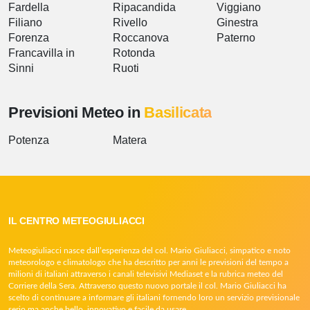
Fardella
Ripacandida
Viggiano
Filiano
Rivello
Ginestra
Forenza
Roccanova
Paterno
Francavilla in
Rotonda
Sinni
Ruoti
Previsioni Meteo in
Basilicata
Potenza
Matera
IL CENTRO METEOGIULIACCI
Meteogiuliacci nasce dall’esperienza del col. Mario Giuliacci, simpatico e noto
meteorologo e climatologo che ha descritto per anni le previsioni del tempo a
milioni di italiani attraverso i canali televisivi Mediaset e la rubrica meteo del
Corriere della Sera. Attraverso questo nuovo portale il col. Mario Giuliacci ha
scelto di continuare a informare gli italiani fornendo loro un servizio previsionale
serio ma anche bello, innovativo e facile da usare.