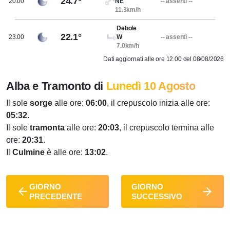
24.7°
20.00
NE
-- assenti --
11.3km/h
Debole
22.1°
23.00
W
-- assenti --
7.0km/h
Dati aggiornati alle ore 12.00 del 08/08/2026
Alba e Tramonto di
Lunedì 10 Agosto
Il sole
sorge
alle ore:
06:00
, il crepuscolo inizia alle ore:
05:32
.
Il sole
tramonta
alle ore:
20:03
, il crepuscolo termina alle
ore:
20:31
.
Il
Culmine
è alle ore:
13:02
.
GIORNO
GIORNO
PRECEDENTE
SUCCESSIVO