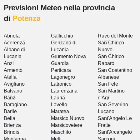
Previsioni Meteo nella provincia
di
Potenza
Abriola
Gallicchio
Ruvo del Monte
Acerenza
Genzano di
San Chirico
Albano di
Lucania
Nuovo
Lucania
Grumento Nova
San Chirico
Anzi
Guardia
Raparo
Armento
Perticara
San Costantino
Atella
Lagonegro
Albanese
Avigliano
Latronico
San Fele
Balvano
Laurenzana
San Martino
Banzi
Lauria
d'Agri
Baragiano
Lavello
San Severino
Barile
Maratea
Lucano
Bella
Marsico Nuovo
Sant'Angelo Le
Brienza
Marsicovetere
Fratte
Brindisi
Maschito
Sant'Arcangelo
Montagna
Melfi
Sarconi