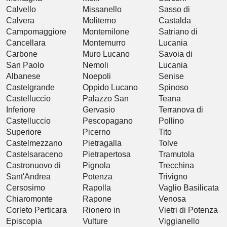
Calvello
Missanello
Sasso di
Calvera
Moliterno
Castalda
Campomaggiore
Montemilone
Satriano di
Cancellara
Montemurro
Lucania
Carbone
Muro Lucano
Savoia di
San Paolo
Nemoli
Lucania
Albanese
Noepoli
Senise
Castelgrande
Oppido Lucano
Spinoso
Castelluccio
Palazzo San
Teana
Inferiore
Gervasio
Terranova di
Castelluccio
Pescopagano
Pollino
Superiore
Picerno
Tito
Castelmezzano
Pietragalla
Tolve
Castelsaraceno
Pietrapertosa
Tramutola
Castronuovo di
Pignola
Trecchina
Sant'Andrea
Potenza
Trivigno
Cersosimo
Rapolla
Vaglio Basilicata
Chiaromonte
Rapone
Venosa
Corleto Perticara
Rionero in
Vietri di Potenza
Episcopia
Vulture
Viggianello