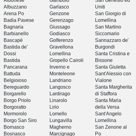
Albonese
Gambolò
San Genesio ed
Albuzzano
Garlasco
Uniti
Arena Po
Genzone
San Giorgio di
Badia Pavese
Gerenzago
Lomellina
Bagnaria
Giussago
San Martino
Barbianello
Godiasco
Siccomario
Bascapè
Golferenzo
Sannazzaro de'
Bastida de'
Gravellona
Burgondi
Dossi
Lomellina
Santa Cristina e
Bastida
Gropello Cairoli
Bissone
Pancarana
Inverno e
Santa Giuletta
Battuda
Monteleone
Sant'Alessio con
Belgioioso
Landriano
Vialone
Bereguardo
Langosco
Santa Margherita
Borgarello
Lardirago
di Staffora
Borgo Priolo
Linarolo
Santa Maria
Borgoratto
Lirio
della Versa
Mormorolo
Lomello
Sant'Angelo
Borgo San Siro
Lungavilla
Lomellina
Bornasco
Magherno
San Zenone al
Bosnasco
Marcignago
Po