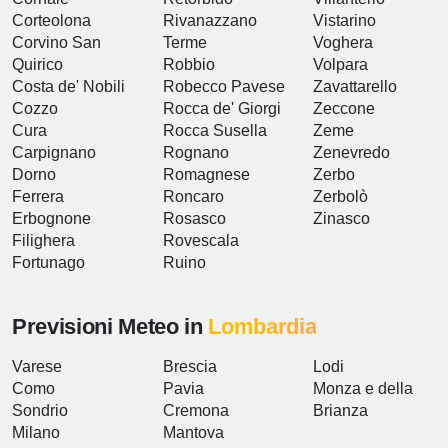
Corteolona
Rivanazzano
Vistarino
Corvino San
Terme
Voghera
Quirico
Robbio
Volpara
Costa de' Nobili
Robecco Pavese
Zavattarello
Cozzo
Rocca de' Giorgi
Zeccone
Cura
Rocca Susella
Zeme
Carpignano
Rognano
Zenevredo
Dorno
Romagnese
Zerbo
Ferrera
Roncaro
Zerbolò
Erbognone
Rosasco
Zinasco
Filighera
Rovescala
Fortunago
Ruino
Previsioni Meteo in
Lombardia
Varese
Brescia
Lodi
Como
Pavia
Monza e della
Sondrio
Cremona
Brianza
Milano
Mantova