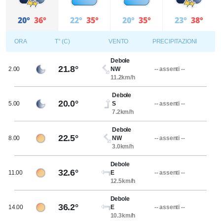
20°
36°
22°
35°
20°
35°
23°
38°
ORA
T° (C)
VENTO
PRECIPITAZIONI
Debole
21.8°
2.00
NW
-- assenti --
11.2km/h
Debole
20.0°
5.00
S
-- assenti --
7.2km/h
Debole
22.5°
8.00
NW
-- assenti --
3.0km/h
Debole
32.6°
11.00
E
-- assenti --
12.5km/h
Debole
36.2°
14.00
E
-- assenti --
10.3km/h