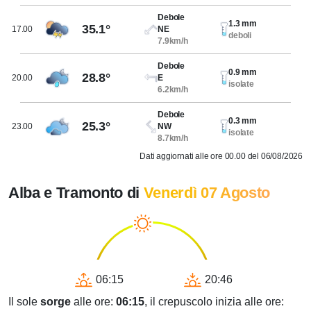
Debole
1.3 mm
35.1°
17.00
NE
deboli
7.9km/h
Debole
0.9 mm
28.8°
20.00
E
isolate
6.2km/h
Debole
0.3 mm
25.3°
23.00
NW
isolate
8.7km/h
Dati aggiornati alle ore 00.00 del 06/08/2026
Alba e Tramonto di
Venerdì 07 Agosto
06:15
20:46
Il sole
sorge
alle ore:
06:15
, il crepuscolo inizia alle ore: