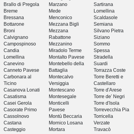
Brallo di Pregola
Marzano
Sartirana
Breme
Mede
Lomellina
Bressana
Menconico
Scaldasole
Bottarone
Mezzana Bigli
Semiana
Broni
Mezzana
Silvano Pietra
Calvignano
Rabattone
Siziano
Campospinoso
Mezzanino
Sommo
Candia
Miradolo Terme
Spessa
Lomellina
Montalto Pavese
Stradella
Canevino
Montebello della
Suardi
Canneto Pavese
Battaglia
Torrazza Coste
Carbonara al
Montecalvo
Torre Beretti e
Ticino
Versiggia
Castellaro
Casanova Lonati
Montescano
Torre d'Arese
Casatisma
Montesegale
Torre de' Negri
Casei Gerola
Monticelli
Torre d'Isola
Casorate Primo
Pavese
Torrevecchia Pia
Cassolnovo
Montù Beccaria
Torricella
Castana
Mornico Losana
Verzate
Casteggio
Mortara
Travacò