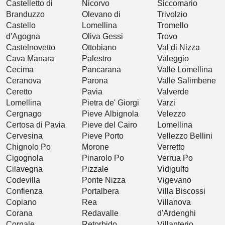
Castelletto di
Nicorvo
Siccomario
Branduzzo
Olevano di
Trivolzio
Castello
Lomellina
Tromello
d'Agogna
Oliva Gessi
Trovo
Castelnovetto
Ottobiano
Val di Nizza
Cava Manara
Palestro
Valeggio
Cecima
Pancarana
Valle Lomellina
Ceranova
Parona
Valle Salimbene
Ceretto
Pavia
Valverde
Lomellina
Pietra de' Giorgi
Varzi
Cergnago
Pieve Albignola
Velezzo
Certosa di Pavia
Pieve del Cairo
Lomellina
Cervesina
Pieve Porto
Vellezzo Bellini
Chignolo Po
Morone
Verretto
Cigognola
Pinarolo Po
Verrua Po
Cilavegna
Pizzale
Vidigulfo
Codevilla
Ponte Nizza
Vigevano
Confienza
Portalbera
Villa Biscossi
Copiano
Rea
Villanova
Corana
Redavalle
d'Ardenghi
Cornale
Retorbido
Villanterio