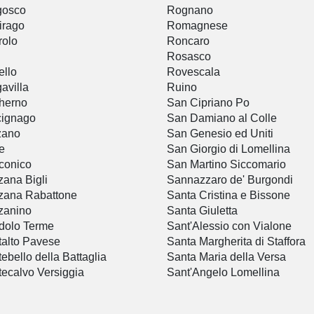
gosco
Rognano
irago
Romagnese
rolo
Roncaro
Rosasco
llo
Rovescala
avilla
Ruino
herno
San Cipriano Po
cignago
San Damiano al Colle
zano
San Genesio ed Uniti
e
San Giorgio di Lomellina
conico
San Martino Siccomario
ana Bigli
Sannazzaro de' Burgondi
zana Rabattone
Santa Cristina e Bissone
zanino
Santa Giuletta
dolo Terme
Sant'Alessio con Vialone
alto Pavese
Santa Margherita di Staffora
ebello della Battaglia
Santa Maria della Versa
ecalvo Versiggia
Sant'Angelo Lomellina