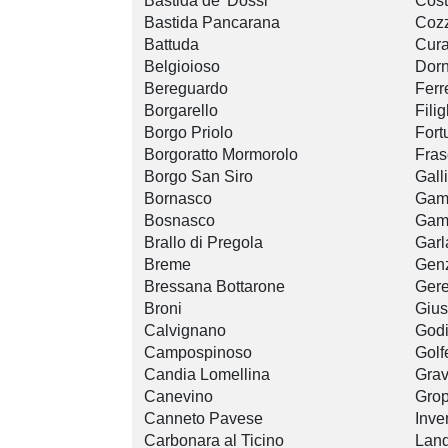
Bastida de' Dossi
Cost
Bastida Pancarana
Coz
Battuda
Cura
Belgioioso
Dor
Bereguardo
Ferr
Borgarello
Fili
Borgo Priolo
Fort
Borgoratto Mormorolo
Fras
Borgo San Siro
Gall
Bornasco
Gam
Bosnasco
Gam
Brallo di Pregola
Garl
Breme
Gen
Bressana Bottarone
Ger
Broni
Giu
Calvignano
God
Campospinoso
Golf
Candia Lomellina
Grav
Canevino
Grop
Canneto Pavese
Inve
Carbonara al Ticino
Land