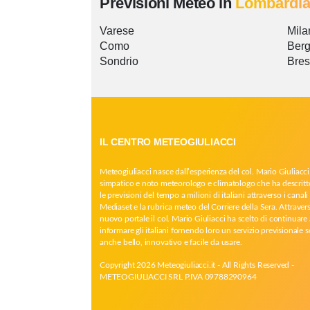
Previsioni Meteo in
Lombardi
Varese
Mila
Como
Ber
Sondrio
Bres
IL CENTRO METEOGIULIACCI
Meteogiuliacci nasce dall’esperienza del col. Mario Giuliacci
simpatico e noto meteorologo e climatologo che ha descritt
le previsioni del tempo a milioni di italiani attraverso i canali 
Mediaset e la rubrica meteo del Corriere della Sera. Attrave
nuovo portale il col. Mario Giuliacci ha scelto di continuare 
informare gli italiani fornendo loro un servizio previsionale 
anche bello, innovativo e facile da usare.
Copyright 2026 Meteogiuliacci.it - All Rights Reserved -
METEOGIULIACCI SRL P.IVA 09788290964