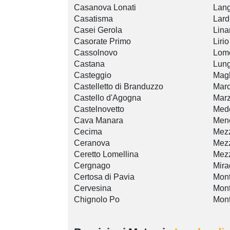
Casanova Lonati
Lan
Casatisma
Lard
Casei Gerola
Lina
Casorate Primo
Lirio
Cassolnovo
Lome
Castana
Lung
Casteggio
Mag
Castelletto di Branduzzo
Mar
Castello d'Agogna
Mar
Castelnovetto
Med
Cava Manara
Men
Cecima
Mezz
Ceranova
Mez
Ceretto Lomellina
Mez
Cergnago
Mira
Certosa di Pavia
Mont
Cervesina
Mont
Chignolo Po
Mont