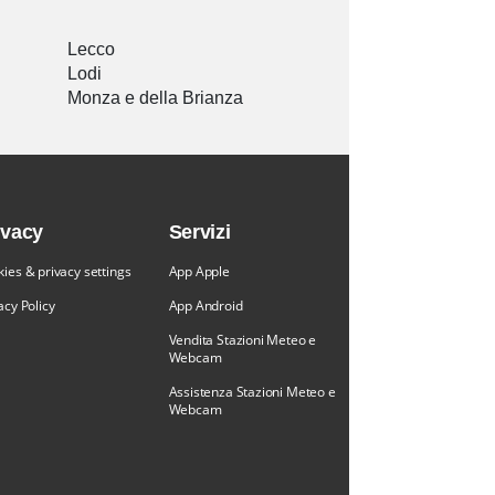
Lecco
Lodi
Monza e della Brianza
ivacy
Servizi
ies & privacy settings
App Apple
acy Policy
App Android
Vendita Stazioni Meteo e
Webcam
Assistenza Stazioni Meteo e
Webcam