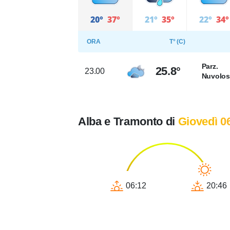
20°
37°
21°
35°
22°
34°
ORA
T° (C)
Parz.
25.8°
23.00
Nuvolo
Alba e Tramonto di
Giovedì 0
06:12
20:46