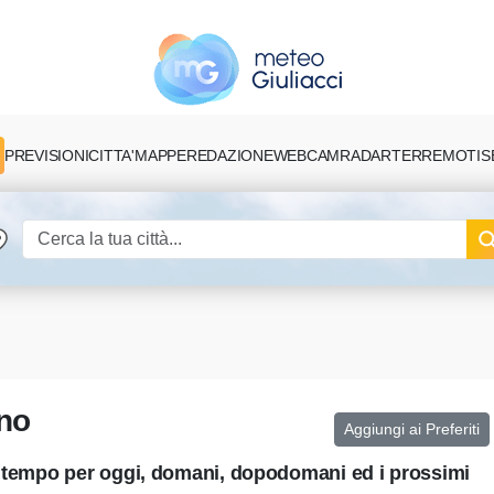
PREVISIONI
CITTA'
MAPPE
REDAZIONE
TERREMOTI
S
WEBCAM
RADAR
ano
Aggiungi ai Preferiti
el tempo per oggi, domani, dopodomani ed i prossimi