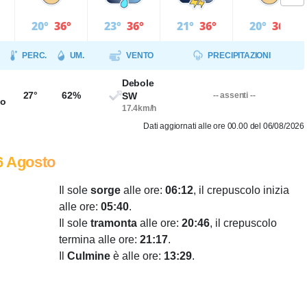
20°
36°
23°
36°
21°
36°
20°
36°
PERC.
UM.
VENTO
PRECIPITAZIONI
Debole
27°
62%
SW
-- assenti --
so
17.4km/h
Dati aggiornati alle ore 00.00 del 06/08/2026
6 Agosto
Il sole
sorge
alle ore:
06:12
, il crepuscolo inizia
alle ore:
05:40
.
Il sole
tramonta
alle ore:
20:46
, il crepuscolo
termina alle ore:
21:17
.
Il
Culmine
è alle ore:
13:29
.