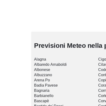
Previsioni Meteo nella 
Alagna
Cigo
Albaredo Arnaboldi
Cila
Albonese
Code
Albuzzano
Conf
Arena Po
Cop
Badia Pavese
Cor
Bagnaria
Corn
Barbianello
Cort
Bascapè
Corv