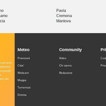
a
no
Pavia
gamo
Cremona
cia
Mantova
Meteo
Community
Pr
Previsioni
Video
Cook
,
o per anni
Citta'
Chi siamo
Priv
televisivi
rso questo
Webcam
Redazione
a
serio ma
Mappe
Terremoti
Diretta