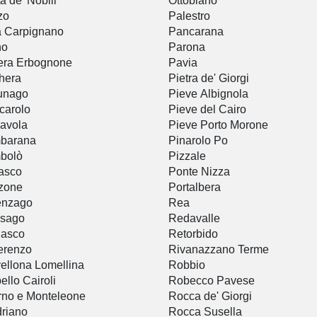
a de' Nobili
Ottobiano
zo
Palestro
 Carpignano
Pancarana
no
Parona
era Erbognone
Pavia
ghera
Pietra de' Giorgi
unago
Pieve Albignola
carolo
Pieve del Cairo
iavola
Pieve Porto Morone
barana
Pinarolo Po
bolò
Pizzale
asco
Ponte Nizza
zone
Portalbera
enzago
Rea
ssago
Redavalle
iasco
Retorbido
erenzo
Rivanazzano Terme
ellona Lomellina
Robbio
ello Cairoli
Robecco Pavese
rno e Monteleone
Rocca de' Giorgi
riano
Rocca Susella