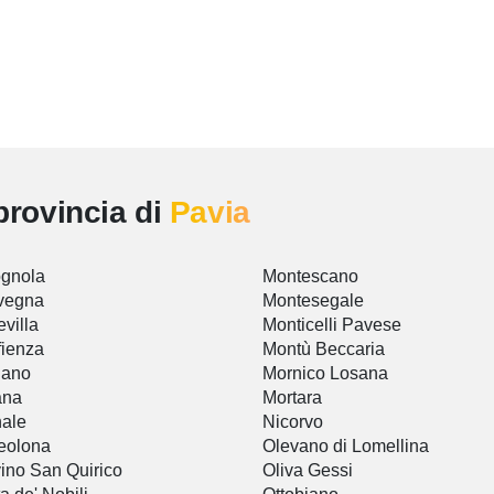
provincia di
Pavia
gnola
Montescano
vegna
Montesegale
villa
Monticelli Pavese
ienza
Montù Beccaria
iano
Mornico Losana
ana
Mortara
ale
Nicorvo
eolona
Olevano di Lomellina
ino San Quirico
Oliva Gessi