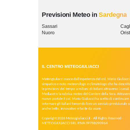
Previsioni Meteo in
Sardegna
Sassari
Cagl
Nuoro
Oris
IL CENTRO METEOGIULIACCI
Meteogiuliacci nasce dall’esperienza del col. Mario Giuliacci
simpatico e noto meteorologo e climatologo che ha descritt
le previsioni del tempo a milioni di italiani attraverso i canali 
Mediaset e la rubrica meteo del Corriere della Sera. Attrave
nuovo portale il col. Mario Giuliacci ha scelto di continuare 
informare gli italiani fornendo loro un servizio previsionale 
anche bello, innovativo e facile da usare.
Copyright 2026 Meteogiuliacci.it - All Rights Reserved -
METEOGIULIACCI SRL P.IVA 09788290964