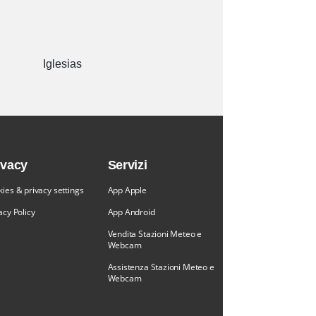
Iglesias
ivacy
Servizi
ies & privacy settings
App Apple
acy Policy
App Android
Vendita Stazioni Meteo e
Webcam
Assistenza Stazioni Meteo e
Webcam