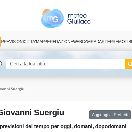
PREVISIONI
CITTA'
MAPPE
REDAZIONE
TERREMOTI
S
WEBCAM
RADAR
vanni Suergiu
Giovanni Suergiu
Aggiungi ai Preferiti
 previsioni del tempo per oggi, domani, dopodomani