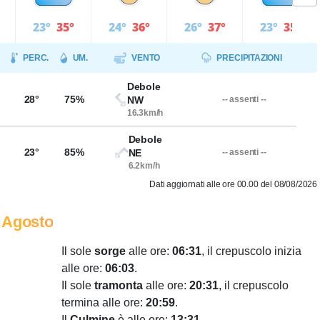
23°
35°
24°
36°
26°
37°
23°
35°
PERC.
UM.
VENTO
PRECIPITAZIONI
Debole
28°
75%
NW
-- assenti --
16.3km/h
Debole
23°
85%
NE
-- assenti --
6.2km/h
Dati aggiornati alle ore 00.00 del 08/08/2026
 Agosto
Il sole
sorge
alle ore:
06:31
, il crepuscolo inizia
alle ore:
06:03
.
Il sole
tramonta
alle ore:
20:31
, il crepuscolo
termina alle ore:
20:59
.
Il
Culmine
è alle ore:
13:31
.