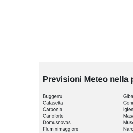
Previsioni Meteo nella 
Buggerru
Gib
Calasetta
Gon
Carbonia
Igle
Carloforte
Mas
Domusnovas
Mus
Fluminimaggiore
Nar