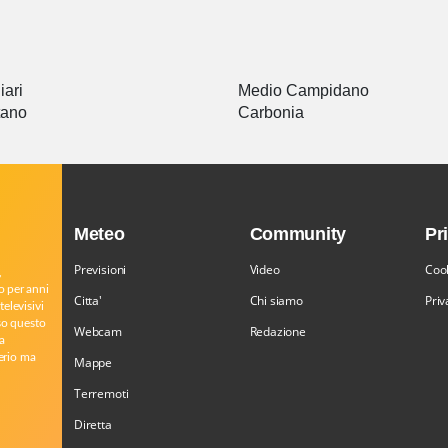
iari
Medio Campidano
tano
Carbonia
Meteo
Community
Pr
Previsioni
Video
Cook
,
o per anni
Citta'
Chi siamo
Priv
televisivi
rso questo
Webcam
Redazione
a
serio ma
Mappe
Terremoti
Diretta