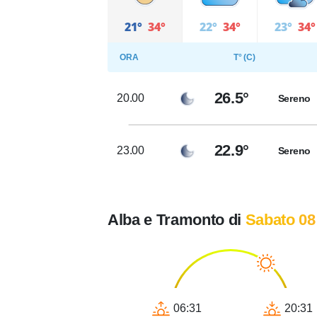
21°
34°
22°
34°
23°
34°
ORA
T° (C)
26.5°
20.00
Sereno
22.9°
23.00
Sereno
Alba e Tramonto di
Sabato 08
06:31
20:31