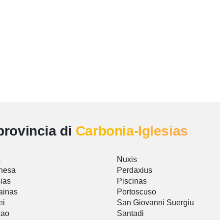
provincia di
Carbonia-Iglesias
a
Nuxis
nesa
Perdaxius
sias
Piscinas
ainas
Portoscuso
ei
San Giovanni Suergiu
cao
Santadi