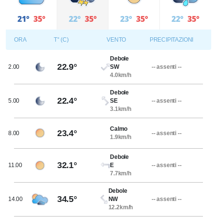
21°
35°
22°
35°
23°
35°
22°
35°
ORA
T° (C)
VENTO
PRECIPITAZIONI
Debole
22.9°
2.00
SW
-- assenti --
4.0km/h
Debole
22.4°
5.00
SE
-- assenti --
3.1km/h
Calmo
23.4°
8.00
-- assenti --
1.9km/h
Debole
32.1°
11.00
E
-- assenti --
7.7km/h
Debole
34.5°
14.00
NW
-- assenti --
12.2km/h