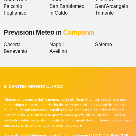
Faicchio
San Bartolomeo
Sant'Arcangelo
Foglianise
in Galdo
Trimonte
Previsioni Meteo in
Campania
Caserta
Napoli
Salerno
Benevento
Avellino
IL CENTRO METEOGIULIACCI
Meteogiuliacci nasce dall’esperienza del col. Mario Giuliacci, simpatico e noto
meteorologo e climatologo che ha descritto per anni le previsioni del tempo a
milioni di italiani attraverso i canali televisivi Mediaset e la rubrica meteo del
Corriere della Sera. Attraverso questo nuovo portale il col. Mario Giuliacci ha
scelto di continuare a informare gli italiani fornendo loro un servizio previsionale
serio ma anche bello, innovativo e facile da usare.
Copyright 2026 Meteogiuliacci.it - All Rights Reserved - METEOGIULIACCI SRL