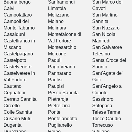
Buonalbergo
Sanframondi
San Marco dei
Calvi
Limatola
Cavoti
Campolattaro
Melizzano
San Martino
Campoli del
Moiano
Sannita
Monte Taburno
Molinara
San Nazzaro
Casalduni
Montefalcone di
San Nicola
Castelfranco in
Val Fortore
Manfredi
Miscano
Montesarchio
San Salvatore
Castelpagano
Morcone
Telesino
Castelpoto
Paduli
Santa Croce del
Castelvenere
Pago Veiano
Sannio
Castelvetere in
Pannarano
Sant'Agata de'
Val Fortore
Paolisi
Goti
Cautano
Paupisi
Sant'Angelo a
Ceppaloni
Pesco Sannita
Cupolo
Cerreto Sannita
Pietraroja
Sassinoro
Circello
Pietrelcina
Solopaca
Colle Sannita
Ponte
Telese Terme
Cusano Mutri
Pontelandolfo
Tocco Caudio
Dugenta
Puglianello
Torrecuso
Durazzano
Reino
Vitulano