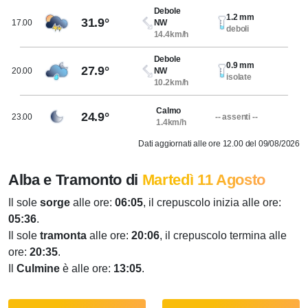
Debole
1.2 mm
31.9°
17.00
NW
deboli
14.4km/h
Debole
0.9 mm
27.9°
20.00
NW
isolate
10.2km/h
Calmo
24.9°
23.00
-- assenti --
1.4km/h
Dati aggiornati alle ore 12.00 del 09/08/2026
Alba e Tramonto di
Martedì 11 Agosto
Il sole
sorge
alle ore:
06:05
, il crepuscolo inizia alle ore:
05:36
.
Il sole
tramonta
alle ore:
20:06
, il crepuscolo termina alle
ore:
20:35
.
Il
Culmine
è alle ore:
13:05
.