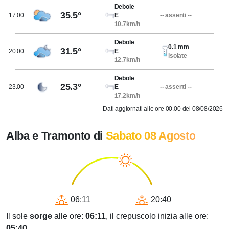
Debole
35.5°
17.00
E
-- assenti --
10.7km/h
Debole
0.1 mm
31.5°
20.00
E
isolate
12.7km/h
Debole
25.3°
23.00
E
-- assenti --
17.2km/h
Dati aggiornati alle ore 00.00 del 08/08/2026
Alba e Tramonto di
Sabato 08 Agosto
06:11
20:40
Il sole
sorge
alle ore:
06:11
, il crepuscolo inizia alle ore:
05:40
.