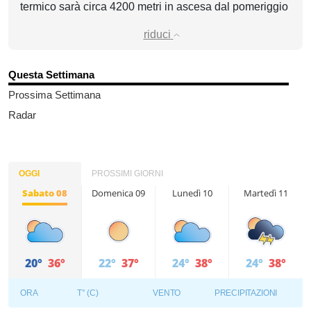
termico sarà circa 4200 metri in ascesa dal pomeriggio
riduci
Questa Settimana
Prossima Settimana
Radar
OGGI
PROSSIMI GIORNI
Sabato 08
Domenica 09
Lunedì 10
Martedì 11
20°
36°
22°
37°
24°
38°
24°
38°
ORA
T° (C)
VENTO
PRECIPITAZIONI