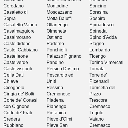
Ceredano
Montodine
Soncino
Casaletto di
Moscazzano
Soresina
Sopra
Motta Baluffi
Sospiro
Casaletto Vaprio
Offanengo
Spinadesco
Casalmaggiore
Olmeneta
Spineda
Casalmorano
Ostiano
Spino d'Adda
Casteldidone
Paderno
Stagno
Castel Gabbiano
Ponchielli
Lombardo
Castelleone
Palazzo Pignano
Ticengo
Castelverde
Pandino
Torlino Vimercati
Castelvisconti
Persico Dosimo
Tornata
Cella Dati
Pescarolo ed
Torre de'
Chieve
Uniti
Picenardi
Cicognolo
Pessina
Torricella del
Cingia de' Botti
Cremonese
Pizzo
Corte de' Cortesi
Piadena
Trescore
con Cignone
Pianengo
Cremasco
Corte de' Frati
Pieranica
Trigolo
Credera
Pieve d'Olmi
Vaiano
Rubbiano
Pieve San
Cremasco