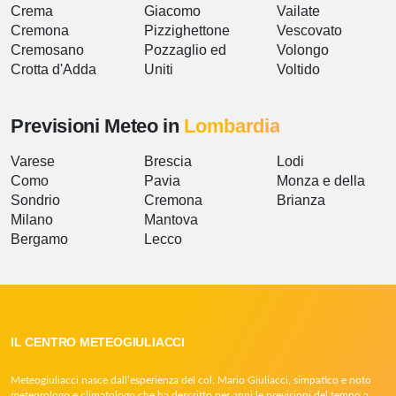
Crema
Giacomo
Vailate
Cremona
Pizzighettone
Vescovato
Cremosano
Pozzaglio ed
Volongo
Crotta d'Adda
Uniti
Voltido
Previsioni Meteo in
Lombardia
Varese
Brescia
Lodi
Como
Pavia
Monza e della
Sondrio
Cremona
Brianza
Milano
Mantova
Bergamo
Lecco
IL CENTRO METEOGIULIACCI
Meteogiuliacci nasce dall’esperienza del col. Mario Giuliacci, simpatico e noto
meteorologo e climatologo che ha descritto per anni le previsioni del tempo a