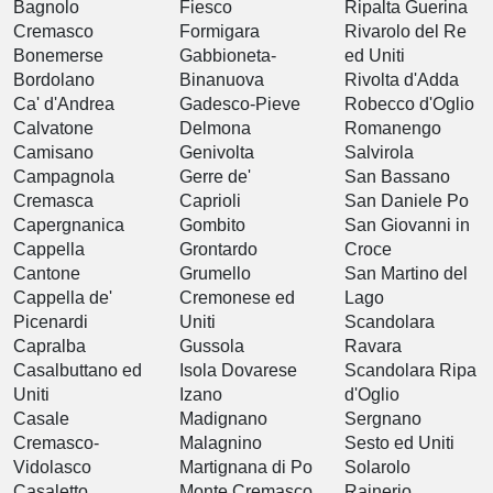
Bagnolo
Fiesco
Ripalta Guerina
Cremasco
Formigara
Rivarolo del Re
Bonemerse
Gabbioneta-
ed Uniti
Bordolano
Binanuova
Rivolta d'Adda
Ca' d'Andrea
Gadesco-Pieve
Robecco d'Oglio
Calvatone
Delmona
Romanengo
Camisano
Genivolta
Salvirola
Campagnola
Gerre de'
San Bassano
Cremasca
Caprioli
San Daniele Po
Capergnanica
Gombito
San Giovanni in
Cappella
Grontardo
Croce
Cantone
Grumello
San Martino del
Cappella de'
Cremonese ed
Lago
Picenardi
Uniti
Scandolara
Capralba
Gussola
Ravara
Casalbuttano ed
Isola Dovarese
Scandolara Ripa
Uniti
Izano
d'Oglio
Casale
Madignano
Sergnano
Cremasco-
Malagnino
Sesto ed Uniti
Vidolasco
Martignana di Po
Solarolo
Casaletto
Monte Cremasco
Rainerio