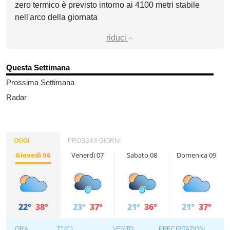
zero termico è previsto intorno ai 4100 metri stabile
nell'arco della giornata
riduci
Questa Settimana
Prossima Settimana
Radar
OGGI
PROSSIMI GIORNI
Giovedì 06
Venerdì 07
Sabato 08
Domenica 09
22°
38°
23°
37°
21°
36°
21°
37°
ORA
T° (C)
VENTO
PRECIPITAZIONI