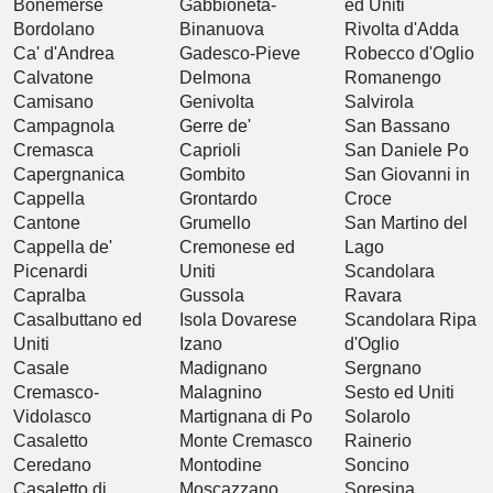
Bonemerse
Gabbioneta-
ed Uniti
Bordolano
Binanuova
Rivolta d'Adda
Ca' d'Andrea
Gadesco-Pieve
Robecco d'Oglio
Calvatone
Delmona
Romanengo
Camisano
Genivolta
Salvirola
Campagnola
Gerre de'
San Bassano
Cremasca
Caprioli
San Daniele Po
Capergnanica
Gombito
San Giovanni in
Cappella
Grontardo
Croce
Cantone
Grumello
San Martino del
Cappella de'
Cremonese ed
Lago
Picenardi
Uniti
Scandolara
Capralba
Gussola
Ravara
Casalbuttano ed
Isola Dovarese
Scandolara Ripa
Uniti
Izano
d'Oglio
Casale
Madignano
Sergnano
Cremasco-
Malagnino
Sesto ed Uniti
Vidolasco
Martignana di Po
Solarolo
Casaletto
Monte Cremasco
Rainerio
Ceredano
Montodine
Soncino
Casaletto di
Moscazzano
Soresina