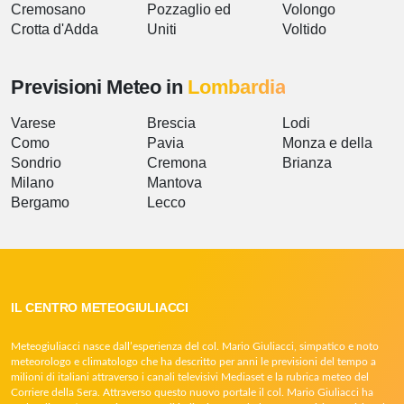
Cremosano
Pozzaglio ed
Volongo
Crotta d'Adda
Uniti
Voltido
Previsioni Meteo in
Lombardia
Varese
Brescia
Lodi
Como
Pavia
Monza e della
Sondrio
Cremona
Brianza
Milano
Mantova
Bergamo
Lecco
IL CENTRO METEOGIULIACCI
Meteogiuliacci nasce dall’esperienza del col. Mario Giuliacci, simpatico e noto
meteorologo e climatologo che ha descritto per anni le previsioni del tempo a
milioni di italiani attraverso i canali televisivi Mediaset e la rubrica meteo del
Corriere della Sera. Attraverso questo nuovo portale il col. Mario Giuliacci ha