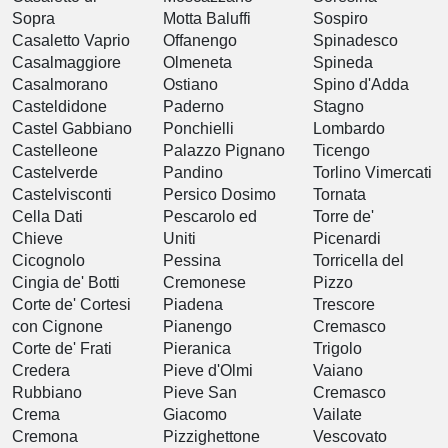
Sopra
Motta Baluffi
Sospiro
Casaletto Vaprio
Offanengo
Spinadesco
Casalmaggiore
Olmeneta
Spineda
Casalmorano
Ostiano
Spino d'Adda
Casteldidone
Paderno
Stagno
Castel Gabbiano
Ponchielli
Lombardo
Castelleone
Palazzo Pignano
Ticengo
Castelverde
Pandino
Torlino Vimercati
Castelvisconti
Persico Dosimo
Tornata
Cella Dati
Pescarolo ed
Torre de'
Chieve
Uniti
Picenardi
Cicognolo
Pessina
Torricella del
Cingia de' Botti
Cremonese
Pizzo
Corte de' Cortesi
Piadena
Trescore
con Cignone
Pianengo
Cremasco
Corte de' Frati
Pieranica
Trigolo
Credera
Pieve d'Olmi
Vaiano
Rubbiano
Pieve San
Cremasco
Crema
Giacomo
Vailate
Cremona
Pizzighettone
Vescovato