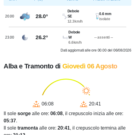
Debole
0.6 mm
28.0°
20.00
SE
isolate
12.3km/h
Debole
26.2°
23.00
W
-- assenti --
6.6km/h
Dati aggiornati alle ore 00.00 del 06/08/2026
Alba e Tramonto di
Giovedì 06 Agosto
06:08
20:41
Il sole
sorge
alle ore:
06:08
, il crepuscolo inizia alle ore:
05:37
.
Il sole
tramonta
alle ore:
20:41
, il crepuscolo termina alle