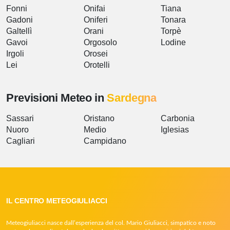
Fonni
Onifai
Tiana
Gadoni
Oniferi
Tonara
Galtellì
Orani
Torpè
Gavoi
Orgosolo
Lodine
Irgoli
Orosei
Lei
Orotelli
Previsioni Meteo in
Sardegna
Sassari
Oristano
Carbonia
Nuoro
Medio
Iglesias
Cagliari
Campidano
IL CENTRO METEOGIULIACCI
Meteogiuliacci nasce dall’esperienza del col. Mario Giuliacci, simpatico e noto