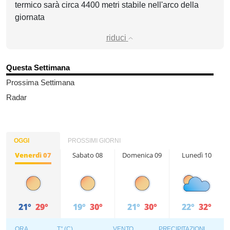
termico sarà circa 4400 metri stabile nell'arco della
giornata
riduci
Questa Settimana
Prossima Settimana
Radar
OGGI
PROSSIMI GIORNI
Venerdì 07
Sabato 08
Domenica 09
Lunedì 10
21°
29°
19°
30°
21°
30°
22°
32°
ORA
T° (C)
VENTO
PRECIPITAZIONI