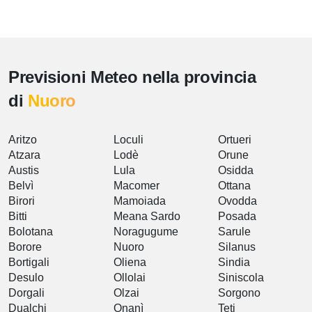
Previsioni Meteo nella provincia
di
Nuoro
Aritzo
Loculi
Ortueri
Atzara
Lodè
Orune
Austis
Lula
Osidda
Belvì
Macomer
Ottana
Birori
Mamoiada
Ovodda
Bitti
Meana Sardo
Posada
Bolotana
Noragugume
Sarule
Borore
Nuoro
Silanus
Bortigali
Oliena
Sindia
Desulo
Ollolai
Siniscola
Dorgali
Olzai
Sorgono
Dualchi
Onanì
Teti