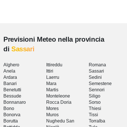
Previsioni Meteo nella provincia
di
Sassari
Alghero
Ittireddu
Romana
Anela
Ittiri
Sassari
Ardara
Laerru
Sedini
Banari
Mara
Semestene
Benetutti
Martis
Sennori
Bessude
Monteleone
Siligo
Bonnanaro
Rocca Doria
Sorso
Bono
Mores
Thiesi
Bonorva
Muros
Tissi
Borutta
Nughedu San
Torralba