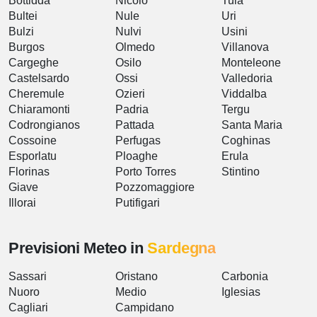
Bottidda
Nicolò
Tula
Bultei
Nule
Uri
Bulzi
Nulvi
Usini
Burgos
Olmedo
Villanova
Cargeghe
Osilo
Monteleone
Castelsardo
Ossi
Valledoria
Cheremule
Ozieri
Viddalba
Chiaramonti
Padria
Tergu
Codrongianos
Pattada
Santa Maria
Cossoine
Perfugas
Coghinas
Esporlatu
Ploaghe
Erula
Florinas
Porto Torres
Stintino
Giave
Pozzomaggiore
Illorai
Putifigari
Previsioni Meteo in
Sardegna
Sassari
Oristano
Carbonia
Nuoro
Medio
Iglesias
Cagliari
Campidano