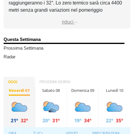
raggiungeranno i 32°. Lo zero termico sarà circa 4400
metri senza grandi variazioni nel pomeriggio
riduci
Questa Settimana
Prossima Settimana
Radar
OGGI
PROSSIMI GIORNI
Venerdì 07
Sabato 08
Domenica 09
Lunedì 10
21°
32°
20°
31°
19°
34°
22°
35°
ORA
T° (C)
VENTO
PRECIPITAZIONI