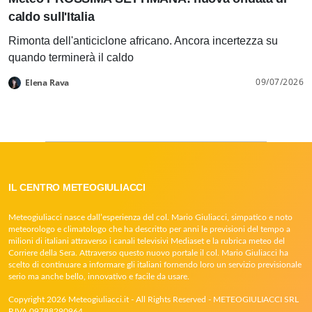
caldo sull'Italia
Rimonta dell'anticiclone africano. Ancora incertezza su
quando terminerà il caldo
09/07/2026
Elena Rava
IL CENTRO METEOGIULIACCI
Meteogiuliacci nasce dall’esperienza del col. Mario Giuliacci, simpatico e noto
meteorologo e climatologo che ha descritto per anni le previsioni del tempo a
milioni di italiani attraverso i canali televisivi Mediaset e la rubrica meteo del
Corriere della Sera. Attraverso questo nuovo portale il col. Mario Giuliacci ha
scelto di continuare a informare gli italiani fornendo loro un servizio previsionale
serio ma anche bello, innovativo e facile da usare.
Copyright 2026 Meteogiuliacci.it - All Rights Reserved - METEOGIULIACCI SRL
P.IVA 09788290964