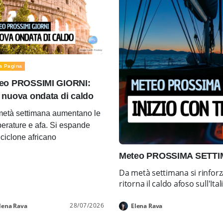
a Pagina
eo PROSSIMI GIORNI:
 nuova ondata di caldo
età settimana aumentano le
erature e afa. Si espande
ticiclone africano
Meteo PROSSIMA SETTIMA
Da metà settimana si rinforz
ritorna il caldo afoso sull'Ital
28/07/2026
lena Rava
Elena Rava