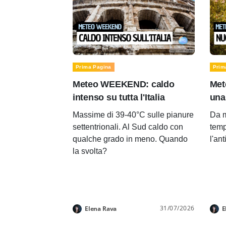
Prima Pagina
Prim
Meteo WEEKEND: caldo
Met
intenso su tutta l'Italia
una
Massime di 39-40°C sulle pianure
Da m
settentrionali. Al Sud caldo con
temp
qualche grado in meno. Quando
l'an
la svolta?
31/07/2026
Elena Rava
E