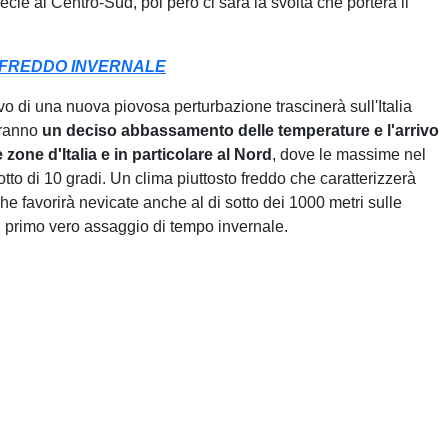
cie al Centro-Sud, poi però ci sarà la svolta che porterà il
E FREDDO INVERNALE
vo di una nuova piovosa perturbazione trascinerà sull'Italia
eranno
un deciso abbassamento delle temperature e l'arrivo
zone d'Italia e in particolare al Nord
, dove le massime nel
to di 10 gradi. Un clima piuttosto freddo che caratterizzerà
che favorirà nevicate anche al di sotto dei 1000 metri sulle
 primo vero assaggio di tempo invernale.