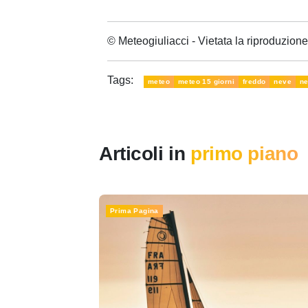
© Meteogiuliacci - Vietata la riproduzio
Tags:
meteo
meteo 15 giorni
freddo
neve
ne
Articoli in
primo piano
Prima Pagina