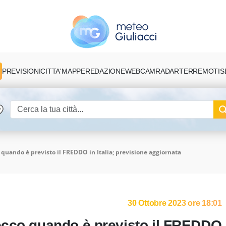
PREVISIONI
CITTA'
MAPPE
REDAZIONE
TERREMOTI
S
WEBCAM
RADAR
quando è previsto il FREDDO in Italia; previsione aggiornata
30 Ottobre 2023 ore 18:01
ecco quando è previsto il FREDDO