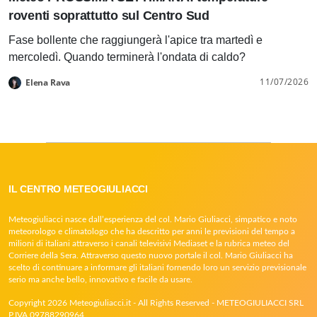
roventi soprattutto sul Centro Sud
Fase bollente che raggiungerà l'apice tra martedì e
mercoledì. Quando terminerà l'ondata di caldo?
11/07/2026
Elena Rava
IL CENTRO METEOGIULIACCI
Meteogiuliacci nasce dall’esperienza del col. Mario Giuliacci, simpatico e noto
meteorologo e climatologo che ha descritto per anni le previsioni del tempo a
milioni di italiani attraverso i canali televisivi Mediaset e la rubrica meteo del
Corriere della Sera. Attraverso questo nuovo portale il col. Mario Giuliacci ha
scelto di continuare a informare gli italiani fornendo loro un servizio previsionale
serio ma anche bello, innovativo e facile da usare.
Copyright 2026 Meteogiuliacci.it - All Rights Reserved - METEOGIULIACCI SRL
P.IVA 09788290964