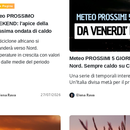
a Pagina
eo PROSSIMO
KEND: l'apice della
ssima ondata di caldo
ticiclone africano si
nderà verso Nord.
erature in crescita con valori
Meteo PROSSIMI 5 GIORNI
i dalle medie del periodo
Nord. Sempre caldo su C
Una serie di temporali inter
Un'Italia divisa metà per i
27/07/2026
lena Rava
Elena Rava