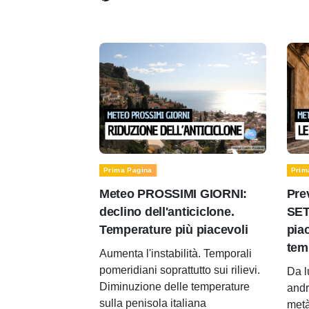
Prima Pagina
Prim
Meteo PROSSIMI GIORNI:
Pre
declino dell'anticiclone.
SET
Temperature più piacevoli
pia
tem
Aumenta l'instabilità. Temporali
pomeridiani soprattutto sui rilievi.
Da l
Diminuzione delle temperature
andr
sulla penisola italiana
metà