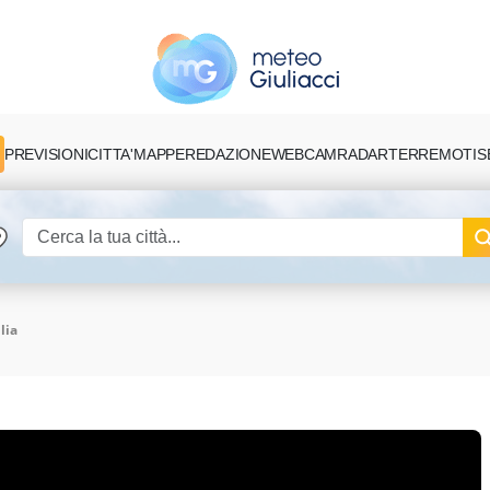
PREVISIONI
CITTA'
MAPPE
REDAZIONE
TERREMOTI
S
WEBCAM
RADAR
lia