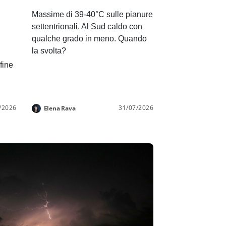
Massime di 39-40°C sulle pianure
settentrionali. Al Sud caldo con
qualche grado in meno. Quando
la svolta?
 fine
/2026
31/07/2026
Elena Rava