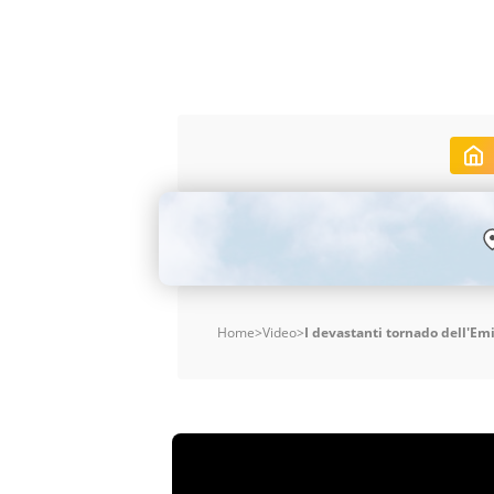
Home
>
Video
>
I devastanti tornado dell'Emi