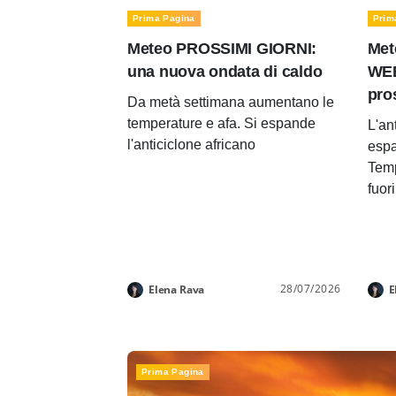
Prima Pagina
Prim
Meteo PROSSIMI GIORNI:
Met
una nuova ondata di caldo
WEE
pro
Da metà settimana aumentano le
temperature e afa. Si espande
L'an
l'anticiclone africano
espa
Temp
fuor
28/07/2026
Elena Rava
E
Prima Pagina