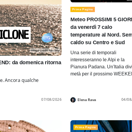
Prima Pagina
Meteo PROSSIMI 5 GIOR
da venerdì 7 calo
temperature al Nord. Se
caldo su Centro e Sud
Una serie di temporali
interesseranno le Alpi e la
D: da domenica ritorna
Pianura Padana. Un'Italia div
metà per il prossimo WEEK
ne. Ancora qualche
07/08/2026
04/08
Elena Rava
Prima Pagina