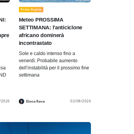
Prima Pagina
NI:
Meteo PROSSIMA
SETTIMANA: l'anticiclone
mpre
africano dominerà
incontrastato
Sole e caldo intenso fino a
venerdì. Probabile aumento
isa
dell'instabilità per il prossimo fine
END
settimana
/2026
02/08/2026
Elena Rava