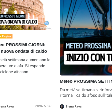
a Pagina
eo PROSSIMI GIORNI:
 nuova ondata di caldo
età settimana aumentano le
erature e afa. Si espande
ticiclone africano
Meteo PROSSIMA SETTIMA
Da metà settimana si rinforz
ritorna il caldo afoso sull'Ital
28/07/2026
lena Rava
Elena Rava