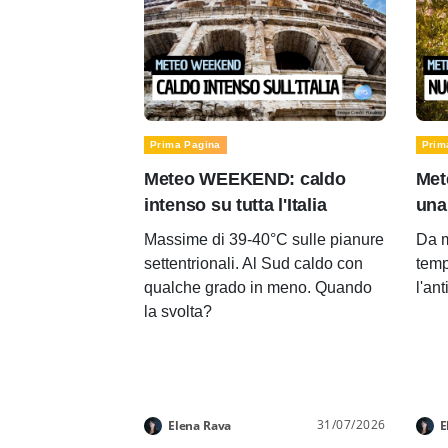
Prima Pagina
Prim
Meteo WEEKEND: caldo
Met
intenso su tutta l'Italia
una
Massime di 39-40°C sulle pianure
Da m
settentrionali. Al Sud caldo con
temp
qualche grado in meno. Quando
l'an
la svolta?
31/07/2026
Elena Rava
E