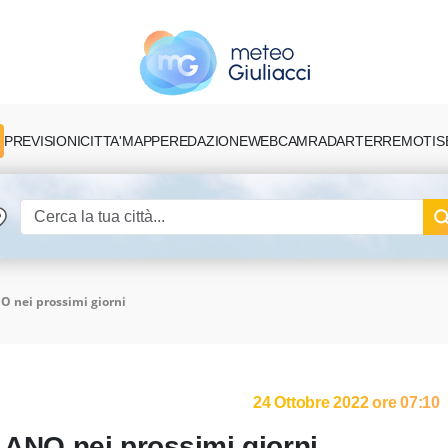
PREVISIONI
CITTA'
MAPPE
REDAZIONE
TERREMOTI
S
WEBCAM
RADAR
O nei prossimi giorni
24 Ottobre 2022 ore 07:10
LANO nei prossimi giorni