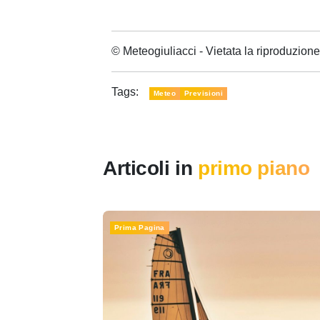
© Meteogiuliacci - Vietata la riproduzio
Tags:
Meteo
Previsioni
Articoli in
primo piano
Prima Pagina