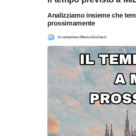
Analizziamo insieme che temp
prossimamente
In redazione Mario Giuliacci