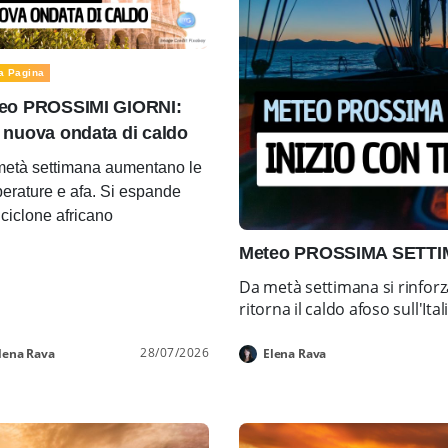
a Pagina
eo PROSSIMI GIORNI:
 nuova ondata di caldo
età settimana aumentano le
erature e afa. Si espande
ticiclone africano
Meteo PROSSIMA SETTIMA
Da metà settimana si rinforz
ritorna il caldo afoso sull'Ital
28/07/2026
lena Rava
Elena Rava