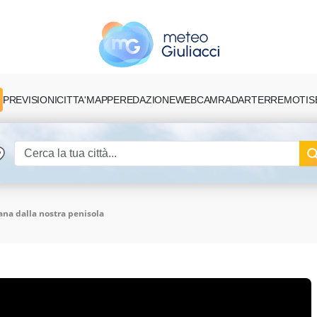
PREVISIONI
CITTA'
MAPPE
REDAZIONE
TERREMOTI
S
WEBCAM
RADAR
ana dalla nostra penisola