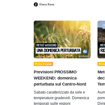
Elena Rava
Prima Pagina
Prim
Previsioni PROSSIMO
Met
WEEKEND: domenica
decl
perturbata sul Centro-Nord
Tem
Sabato caratterizzato da sole e
Aume
temperature gradevoli. Domenica
pomer
temporali sulle regioni
Dimi