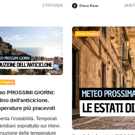
27/07/2026
26/07
Elena Rava
Prima Pagina
a Pagina
eo PROSSIMI GIORNI:
ino dell'anticiclone.
perature più piacevoli
nta l'instabilità. Temporali
idiani soprattutto sui rilievi.
nuzione delle temperature