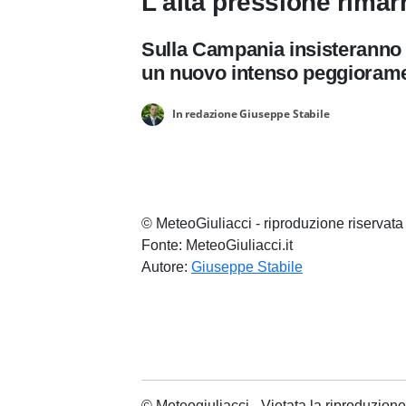
L'alta pressione rimar
Sulla Campania insisteranno c
un nuovo intenso peggiorame
In redazione Giuseppe Stabile
© MeteoGiuliacci - riproduzione riservata
Fonte: MeteoGiuliacci.it
Autore:
Giuseppe Stabile
© Meteogiuliacci - Vietata la riproduzio