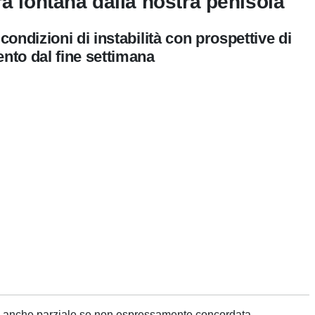
rà lontana dalla nostra penisola
ondizioni di instabilità con prospettive di
nto dal fine settimana
ne anche parziale se non espressamente concordata