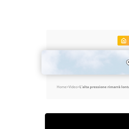
Home
>
Video
>
L'alta pressione rimarrà lont