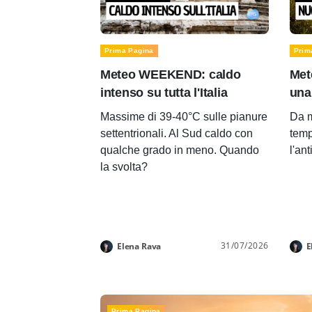
Prima Pagina
Prim
Meteo WEEKEND: caldo
Met
intenso su tutta l'Italia
una
Massime di 39-40°C sulle pianure
Da m
settentrionali. Al Sud caldo con
temp
qualche grado in meno. Quando
l'an
la svolta?
31/07/2026
Elena Rava
E
Prima Pagina