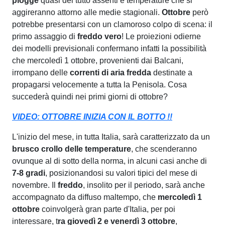
piogge
quasi del tutto assenti e temperature che si
aggireranno attorno alle medie stagionali.
Ottobre
però
potrebbe presentarsi con un clamoroso colpo di scena: il
primo assaggio di
freddo vero
! Le proiezioni odierne
dei modelli previsionali confermano infatti la possibilità
che mercoledì 1 ottobre, provenienti dai Balcani,
irrompano delle
correnti di aria fredda
destinate a
propagarsi velocemente a tutta la Penisola. Cosa
succederà quindi nei primi giorni di ottobre?
VIDEO: OTTOBRE INIZIA CON IL BOTTO !!
L'inizio del mese, in tutta Italia, sarà caratterizzato da un
brusco crollo delle temperature
, che scenderanno
ovunque al di sotto della norma, in alcuni casi anche di
7-8 gradi
, posizionandosi su valori tipici del mese di
novembre. Il
freddo
, insolito per il periodo, sarà anche
accompagnato da diffuso maltempo, che
mercoledì 1
ottobre
coinvolgerà gran parte d'Italia, per poi
interessare, t
ra giovedì 2 e venerdì 3 ottobre
,