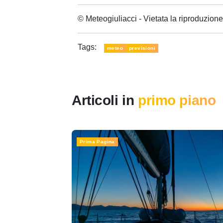
© Meteogiuliacci - Vietata la riproduzio
Tags:
meteo
previsioni
Articoli in
primo piano
Prima Pagina