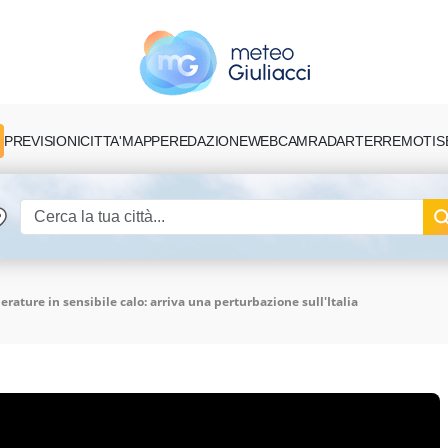
PREVISIONI
CITTA'
MAPPE
REDAZIONE
TERREMOTI
S
WEBCAM
RADAR
rature in sensibile calo: arriva una perturbazione sull'Italia