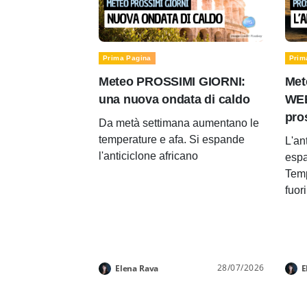
Prima Pagina
Prim
Meteo PROSSIMI GIORNI:
Met
una nuova ondata di caldo
WEE
pro
Da metà settimana aumentano le
temperature e afa. Si espande
L'an
l'anticiclone africano
espa
Temp
fuor
28/07/2026
Elena Rava
E