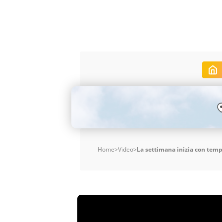
Home
>
Video
>
La settimana inizia con tempe