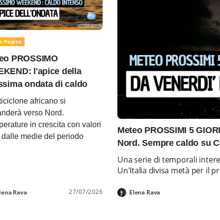
a Pagina
eo PROSSIMO
KEND: l'apice della
ssima ondata di caldo
ticiclone africano si
nderà verso Nord.
erature in crescita con valori
Meteo PROSSIMI 5 GIORNI
i dalle medie del periodo
Nord. Sempre caldo su C
Una serie di temporali inter
Un'Italia divisa metà per i
27/07/2026
lena Rava
Elena Rava