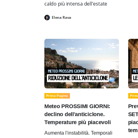
caldo più intensa dell'estate
Elena Rava
Prima Pagina
Prim
Meteo PROSSIMI GIORNI:
Pre
declino dell'anticiclone.
SET
Temperature più piacevoli
pia
tem
Aumenta l'instabilità. Temporali