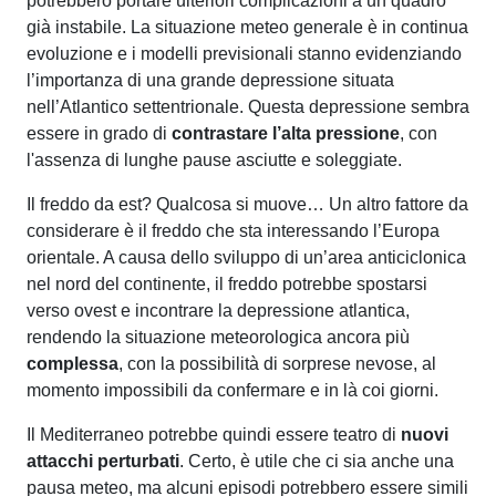
potrebbero portare ulteriori complicazioni a un quadro
già instabile. La ⁤situazione meteo generale è in continua
evoluzione e i modelli previsionali stanno evidenziando
l’importanza di una grande depressione situata
nell’Atlantico settentrionale. Questa depressione sembra
essere in grado di
contrastare l’alta pressione
, con
l'assenza di lunghe pause asciutte e soleggiate.
Il freddo da est? Qualcosa si muove… Un‌ altro fattore da
considerare è il freddo che sta ⁢interessando l’Europa
orientale. ‌A causa dello sviluppo di un’area anticiclonica
nel nord ⁤del continente, il ‌freddo potrebbe spostarsi
verso ovest e incontrare la depressione atlantica,
rendendo la situazione meteorologica ancora più
complessa
, con la possibilità di sorprese nevose, al
momento impossibili da confermare ​e​ in là coi giorni.
Il⁣ Mediterraneo ⁢potrebbe⁤ quindi ⁢essere teatro di
nuovi
attacchi perturbati
. Certo, è utile che ci sia anche una
pausa meteo, ma alcuni episodi potrebbero essere ⁤simili