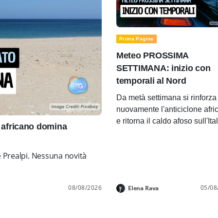
Prima Pagina
Meteo PROSSIMA
SETTIMANA: inizio con
temporali al Nord
Da metà settimana si rinforza
nuovamente l'anticiclone afri
e ritorna il caldo afoso sull'Ita
africano domina
e Prealpi. Nessuna novità
08/08/2026
05/08
Elena Rava