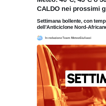
CALDO nei prossimi g
Settimana bollente, con tempe
dell'Anticiclone Nord-African
In redazione Team MeteoGiuliacci