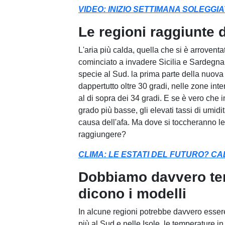
VIDEO: INIZIO SETTIMANA SOLEGGI
Le regioni raggiunte 
L'aria più calda, quella che si è arrovent
cominciato a invadere Sicilia e Sardegna, 
specie al Sud. la prima parte della nuova
dappertutto oltre 30 gradi, nelle zone in
al di sopra dei 34 gradi. E se è vero che
grado più basse, gli elevati tassi di umid
causa dell'afa. Ma dove si toccheranno le
raggiungere?
CLIMA: LE ESTATI DEL FUTURO? C
Dobbiamo davvero tem
dicono i modelli
In alcune regioni potrebbe davvero essere 
più al Sud e nelle Isole, le temperature in