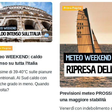
Prima Pagina
a Pagina
eo WEEKEND: caldo
nso su tutta l'Italia
ime di 39-40°C sulle pianure
entrionali. Al Sud caldo con
che grado in meno. Quando
volta?
Previsioni meteo PROSS
una maggiore stabilità
Venerdì con indebolimento d