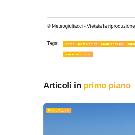
© Meteogiuliacci - Vietata la riproduzio
Tags:
meteo
meteo caldo
caldo estremo
cald
previsioni meteo
Articoli in
primo piano
Prima Pagina