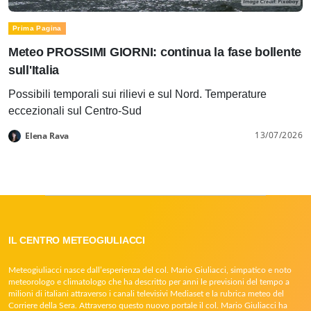
Prima Pagina
Meteo PROSSIMI GIORNI: continua la fase bollente
sull'Italia
Possibili temporali sui rilievi e sul Nord. Temperature
eccezionali sul Centro-Sud
13/07/2026
Elena Rava
IL CENTRO METEOGIULIACCI
Meteogiuliacci nasce dall’esperienza del col. Mario Giuliacci, simpatico e noto
meteorologo e climatologo che ha descritto per anni le previsioni del tempo a
milioni di italiani attraverso i canali televisivi Mediaset e la rubrica meteo del
Corriere della Sera. Attraverso questo nuovo portale il col. Mario Giuliacci ha