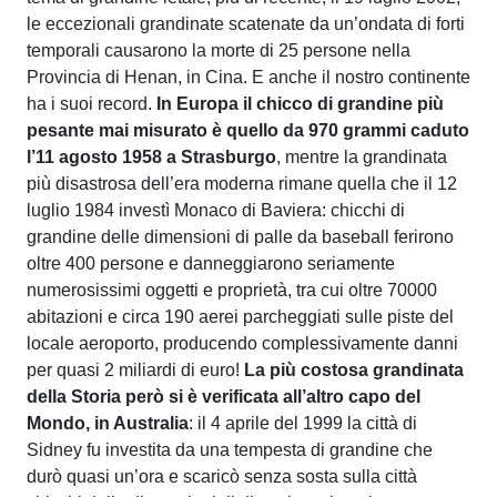
le eccezionali grandinate scatenate da un’ondata di forti
temporali causarono la morte di 25 persone nella
Provincia di Henan, in Cina. E anche il nostro continente
ha i suoi record.
In Europa il chicco di grandine più
pesante mai misurato è quello da 970 grammi caduto
l’11 agosto 1958 a Strasburgo
, mentre la grandinata
più disastrosa dell’era moderna rimane quella che il 12
luglio 1984 investì Monaco di Baviera: chicchi di
grandine delle dimensioni di palle da baseball ferirono
oltre 400 persone e danneggiarono seriamente
numerosissimi oggetti e proprietà, tra cui oltre 70000
abitazioni e circa 190 aerei parcheggiati sulle piste del
locale aeroporto, producendo complessivamente danni
per quasi 2 miliardi di euro!
La più costosa grandinata
della Storia però si è verificata all’altro capo del
Mondo, in Australia
: il 4 aprile del 1999 la città di
Sidney fu investita da una tempesta di grandine che
durò quasi un’ora e scaricò senza sosta sulla città