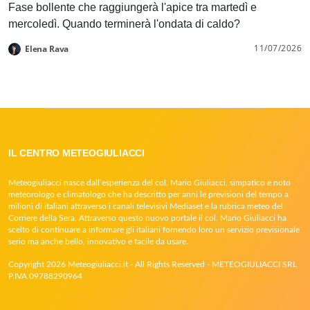
Fase bollente che raggiungerà l'apice tra martedì e
mercoledì. Quando terminerà l'ondata di caldo?
11/07/2026
Elena Rava
IL CENTRO METEOGIULIACCI
Meteogiuliacci nasce dall’esperienza del col. Mario Giuliacci, simpatico e noto
meteorologo e climatologo che ha descritto per anni le previsioni del tempo a
milioni di italiani attraverso i canali televisivi Mediaset e la rubrica meteo del
Corriere della Sera. Attraverso questo nuovo portale il col. Mario Giuliacci ha
scelto di continuare a informare gli italiani fornendo loro un servizio previsionale
serio ma anche bello, innovativo e facile da usare.
Copyright 2026 Meteogiuliacci.it - All Rights Reserved - METEOGIULIACCI SRL
P.IVA 09788290964