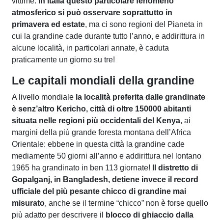
vittime.
In Italia questo particolare fenomeno
atmosferico si può osservare soprattutto in
primavera ed estate
, ma ci sono regioni del Pianeta in
cui la grandine cade durante tutto l’anno, e addirittura in
alcune località, in particolari annate, è caduta
praticamente un giorno su tre!
Le capitali mondiali della grandine
A livello mondiale
la località preferita dalle grandinate
è senz’altro Kericho, città di oltre 150000 abitanti
situata nelle regioni più occidentali del Kenya
, ai
margini della più grande foresta montana dell’Africa
Orientale: ebbene in questa città la grandine cade
mediamente 50 giorni all’anno e addirittura nel lontano
1965 ha grandinato in ben 113 giornate!
Il distretto di
Gopalganj, in Bangladesh, detiene invece il record
ufficiale del più pesante chicco di grandine mai
misurato
, anche se il termine “chicco” non è forse quello
più adatto per descrivere il
blocco di ghiaccio dalla