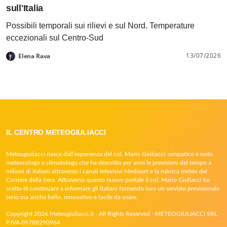
sull'Italia
Possibili temporali sui rilievi e sul Nord. Temperature
eccezionali sul Centro-Sud
13/07/2026
Elena Rava
IL CENTRO METEOGIULIACCI
Meteogiuliacci nasce dall’esperienza del col. Mario Giuliacci, simpatico e noto
meteorologo e climatologo che ha descritto per anni le previsioni del tempo a
milioni di italiani attraverso i canali televisivi Mediaset e la rubrica meteo del
Corriere della Sera. Attraverso questo nuovo portale il col. Mario Giuliacci ha
scelto di continuare a informare gli italiani fornendo loro un servizio previsionale
serio ma anche bello, innovativo e facile da usare.
Copyright 2026 Meteogiuliacci.it - All Rights Reserved - METEOGIULIACCI SRL
P.IVA 09788290964