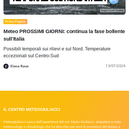
Prima Pagina
Meteo PROSSIMI GIORNI: continua la fase bollente
sull'Italia
Possibili temporali sui rilievi e sul Nord. Temperature
eccezionali sul Centro-Sud
13/07/2026
Elena Rava
IL CENTRO METEOGIULIACCI
Meteogiuliacci nasce dall’esperienza del col. Mario Giuliacci, simpatico e noto
meteorologo e climatologo che ha descritto per anni le previsioni del tempo a