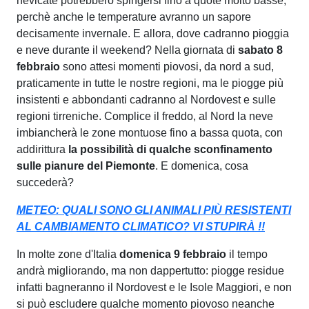
nevicate potrebbero spingersi fino a quote molto basse,
perchè anche le temperature avranno un sapore
decisamente invernale. E allora, dove cadranno pioggia
e neve durante il weekend? Nella giornata di
sabato 8
febbraio
sono attesi momenti piovosi, da nord a sud,
praticamente in tutte le nostre regioni, ma le piogge più
insistenti e abbondanti cadranno al Nordovest e sulle
regioni tirreniche. Complice il freddo, al Nord la neve
imbiancherà le zone montuose fino a bassa quota, con
addirittura
la possibilità di qualche sconfinamento
sulle pianure del Piemonte
. E domenica, cosa
succederà?
METEO: QUALI SONO GLI ANIMALI PIÙ RESISTENTI
AL CAMBIAMENTO CLIMATICO? VI STUPIRÀ !!
In molte zone d'Italia
domenica 9 febbraio
il tempo
andrà migliorando, ma non dappertutto: piogge residue
infatti bagneranno il Nordovest e le Isole Maggiori, e non
si può escludere qualche momento piovoso neanche