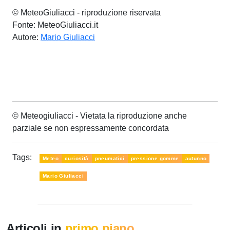
© MeteoGiuliacci - riproduzione riservata
Fonte: MeteoGiuliacci.it
Autore:
Mario Giuliacci
© Meteogiuliacci - Vietata la riproduzione anche
parziale se non espressamente concordata
Tags:
Meteo
curiosità
pneumatici
pressione gomme
autunno
Mario Giuliacci
Articoli in
primo piano