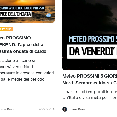
a Pagina
eo PROSSIMO
KEND: l'apice della
ssima ondata di caldo
ticiclone africano si
nderà verso Nord.
erature in crescita con valori
Meteo PROSSIMI 5 GIORNI
i dalle medie del periodo
Nord. Sempre caldo su C
Una serie di temporali inter
Un'Italia divisa metà per i
27/07/2026
lena Rava
Elena Rava