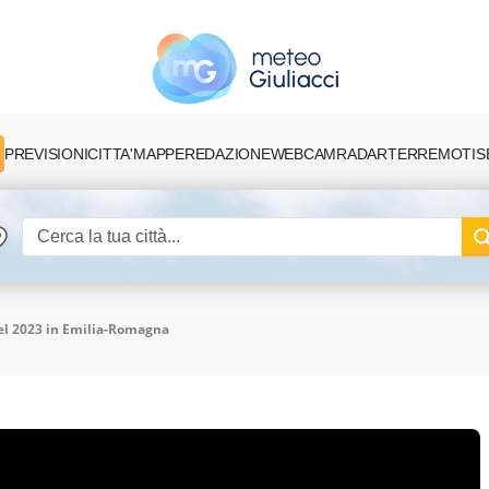
PREVISIONI
CITTA'
MAPPE
REDAZIONE
TERREMOTI
S
WEBCAM
RADAR
del 2023 in Emilia-Romagna