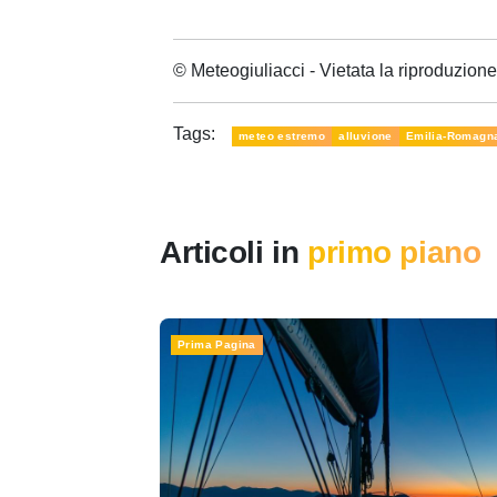
© Meteogiuliacci - Vietata la riproduzio
Tags:
meteo estremo
alluvione
Emilia-Romagn
Articoli in
primo piano
Prima Pagina