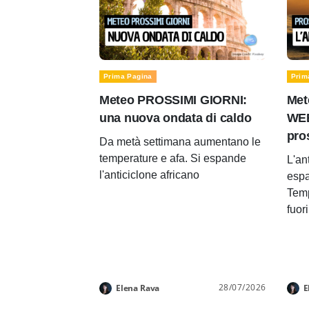
Prima Pagina
Prim
Meteo PROSSIMI GIORNI:
Met
una nuova ondata di caldo
WEE
pro
Da metà settimana aumentano le
temperature e afa. Si espande
L'an
l'anticiclone africano
espa
Temp
fuor
28/07/2026
Elena Rava
E