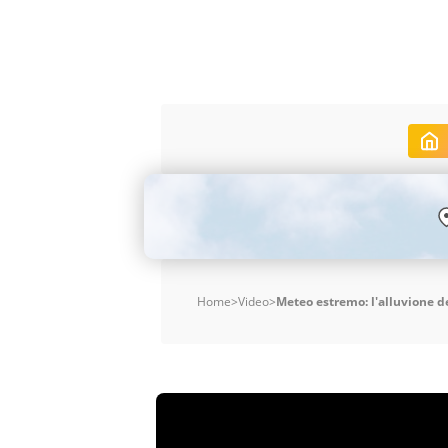
Home
>
Video
>
Meteo estremo: l'alluvione 