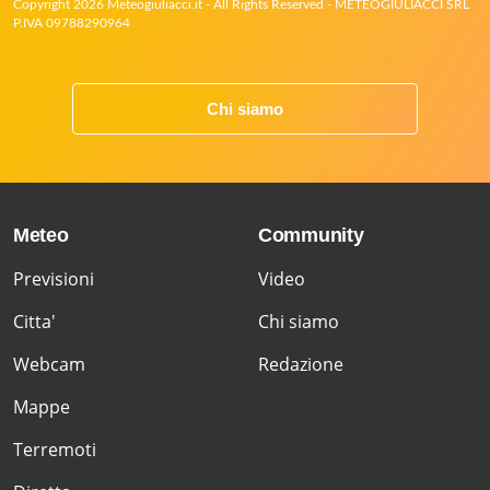
Copyright 2026 Meteogiuliacci.it - All Rights Reserved - METEOGIULIACCI SRL
P.IVA 09788290964
Chi siamo
Meteo
Community
Previsioni
Video
Citta'
Chi siamo
Webcam
Redazione
Mappe
Terremoti