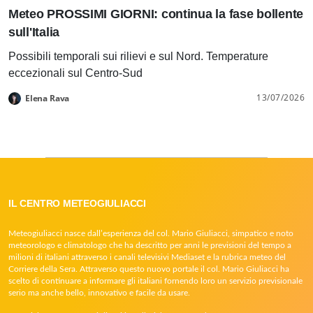
Meteo PROSSIMI GIORNI: continua la fase bollente
sull'Italia
Possibili temporali sui rilievi e sul Nord. Temperature
eccezionali sul Centro-Sud
13/07/2026
Elena Rava
IL CENTRO METEOGIULIACCI
Meteogiuliacci nasce dall’esperienza del col. Mario Giuliacci, simpatico e noto
meteorologo e climatologo che ha descritto per anni le previsioni del tempo a
milioni di italiani attraverso i canali televisivi Mediaset e la rubrica meteo del
Corriere della Sera. Attraverso questo nuovo portale il col. Mario Giuliacci ha
scelto di continuare a informare gli italiani fornendo loro un servizio previsionale
serio ma anche bello, innovativo e facile da usare.