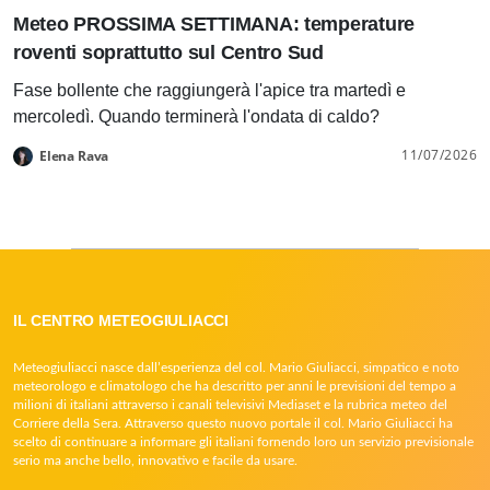
Meteo PROSSIMA SETTIMANA: temperature
roventi soprattutto sul Centro Sud
Fase bollente che raggiungerà l'apice tra martedì e
mercoledì. Quando terminerà l'ondata di caldo?
11/07/2026
Elena Rava
IL CENTRO METEOGIULIACCI
Meteogiuliacci nasce dall’esperienza del col. Mario Giuliacci, simpatico e noto
meteorologo e climatologo che ha descritto per anni le previsioni del tempo a
milioni di italiani attraverso i canali televisivi Mediaset e la rubrica meteo del
Corriere della Sera. Attraverso questo nuovo portale il col. Mario Giuliacci ha
scelto di continuare a informare gli italiani fornendo loro un servizio previsionale
serio ma anche bello, innovativo e facile da usare.