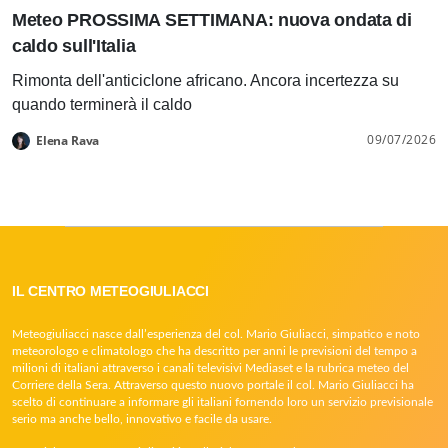
Meteo PROSSIMA SETTIMANA: nuova ondata di
caldo sull'Italia
Rimonta dell'anticiclone africano. Ancora incertezza su
quando terminerà il caldo
09/07/2026
Elena Rava
IL CENTRO METEOGIULIACCI
Meteogiuliacci nasce dall’esperienza del col. Mario Giuliacci, simpatico e noto
meteorologo e climatologo che ha descritto per anni le previsioni del tempo a
milioni di italiani attraverso i canali televisivi Mediaset e la rubrica meteo del
Corriere della Sera. Attraverso questo nuovo portale il col. Mario Giuliacci ha
scelto di continuare a informare gli italiani fornendo loro un servizio previsionale
serio ma anche bello, innovativo e facile da usare.