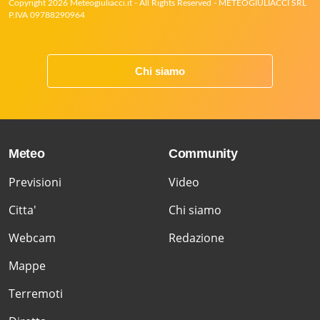
Copyright 2026 Meteogiuliacci.it - All Rights Reserved - METEOGIULIACCI SRL
P.IVA 09788290964
Chi siamo
Meteo
Community
Previsioni
Video
Citta'
Chi siamo
Webcam
Redazione
Mappe
Terremoti