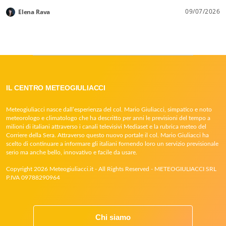
09/07/2026
Elena Rava
IL CENTRO METEOGIULIACCI
Meteogiuliacci nasce dall’esperienza del col. Mario Giuliacci, simpatico e noto
meteorologo e climatologo che ha descritto per anni le previsioni del tempo a
milioni di italiani attraverso i canali televisivi Mediaset e la rubrica meteo del
Corriere della Sera. Attraverso questo nuovo portale il col. Mario Giuliacci ha
scelto di continuare a informare gli italiani fornendo loro un servizio previsionale
serio ma anche bello, innovativo e facile da usare.
Copyright 2026 Meteogiuliacci.it - All Rights Reserved - METEOGIULIACCI SRL
P.IVA 09788290964
Chi siamo