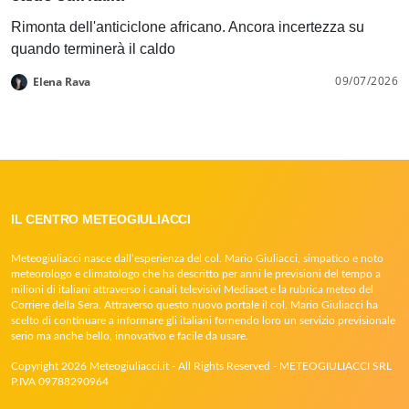
Rimonta dell'anticiclone africano. Ancora incertezza su
quando terminerà il caldo
09/07/2026
Elena Rava
IL CENTRO METEOGIULIACCI
Meteogiuliacci nasce dall’esperienza del col. Mario Giuliacci, simpatico e noto
meteorologo e climatologo che ha descritto per anni le previsioni del tempo a
milioni di italiani attraverso i canali televisivi Mediaset e la rubrica meteo del
Corriere della Sera. Attraverso questo nuovo portale il col. Mario Giuliacci ha
scelto di continuare a informare gli italiani fornendo loro un servizio previsionale
serio ma anche bello, innovativo e facile da usare.
Copyright 2026 Meteogiuliacci.it - All Rights Reserved - METEOGIULIACCI SRL
P.IVA 09788290964