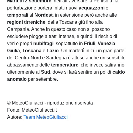
Martedì 2 settembre
, nell'attraversare la Penisola, la
perturbazione porterà infatti nuovi
acquazzoni
e
temporali
al
Nordest
, in estensione però anche alle
regioni tirreniche
, dalla Toscana giù fino alla
Campania. Anche in questo caso non si possono
escludere piogge a tratti intense, e quindi il rischio di
veri e propri
nubifragi
, soprattutto in
Friuli
,
Venezia
Giulia
,
Toscana
e
Lazio
. Un martedì in cui in gran parte
del Centro-Nord e Sardegna è atteso anche un sensibile
abbassamento delle
temperature
, che invece saliranno
ulteriormente al
Sud
, dove si farà sentire un po' di
caldo
anomalo
per settembre.
© MeteoGiuliacci - riproduzione riservata
Fonte: MeteoGiuliacci.it
Autore:
Team MeteoGiuliacci