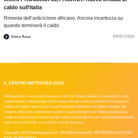
caldo sull'Italia
Rimonta dell'anticiclone africano. Ancora incertezza su
quando terminerà il caldo
09/07/2026
Elena Rava
IL CENTRO METEOGIULIACCI
Meteogiuliacci nasce dall’esperienza del col. Mario Giuliacci, simpatico e noto
meteorologo e climatologo che ha descritto per anni le previsioni del tempo a
milioni di italiani attraverso i canali televisivi Mediaset e la rubrica meteo del
Corriere della Sera. Attraverso questo nuovo portale il col. Mario Giuliacci ha
scelto di continuare a informare gli italiani fornendo loro un servizio previsionale
serio ma anche bello, innovativo e facile da usare.
Copyright 2026 Meteogiuliacci.it - All Rights Reserved - METEOGIULIACCI SRL
P.IVA 09788290964