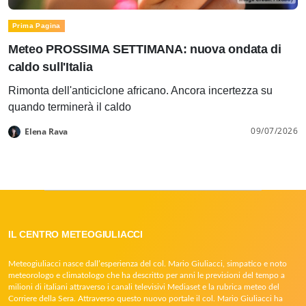
Prima Pagina
Meteo PROSSIMA SETTIMANA: nuova ondata di
caldo sull'Italia
Rimonta dell'anticiclone africano. Ancora incertezza su
quando terminerà il caldo
09/07/2026
Elena Rava
IL CENTRO METEOGIULIACCI
Meteogiuliacci nasce dall’esperienza del col. Mario Giuliacci, simpatico e noto
meteorologo e climatologo che ha descritto per anni le previsioni del tempo a
milioni di italiani attraverso i canali televisivi Mediaset e la rubrica meteo del
Corriere della Sera. Attraverso questo nuovo portale il col. Mario Giuliacci ha