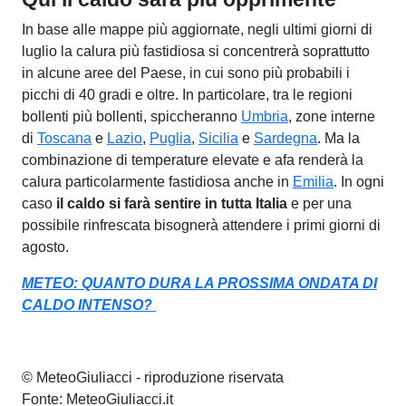
In base alle mappe più aggiornate, negli ultimi giorni di
luglio la calura più fastidiosa si concentrerà soprattutto
in alcune aree del Paese, in cui sono più probabili i
picchi di 40 gradi e oltre. In particolare, tra le regioni
bollenti più bollenti, spiccheranno
Umbria
, zone interne
di
Toscana
e
Lazio
,
Puglia
,
Sicilia
e
Sardegna
. Ma la
combinazione di temperature elevate e afa renderà la
calura particolarmente fastidiosa anche in
Emilia
. In ogni
caso
il caldo si farà sentire in tutta Italia
e per una
possibile rinfrescata bisognerà attendere i primi giorni di
agosto.
METEO: QUANTO DURA LA PROSSIMA ONDATA DI
CALDO INTENSO?
© MeteoGiuliacci - riproduzione riservata
Fonte: MeteoGiuliacci.it