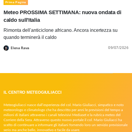
Prima Pagina
Meteo PROSSIMA SETTIMANA: nuova ondata di
caldo sull'Italia
Rimonta dell'anticiclone africano. Ancora incertezza su
quando terminerà il caldo
09/07/2026
Elena Rava
IL CENTRO METEOGIULIACCI
Meteogiuliacci nasce dall’esperienza del col. Mario Giuliacci, simpatico e noto
meteorologo e climatologo che ha descritto per anni le previsioni del tempo a
milioni di italiani attraverso i canali televisivi Mediaset e la rubrica meteo del
Corriere della Sera. Attraverso questo nuovo portale il col. Mario Giuliacci ha
scelto di continuare a informare gli italiani fornendo loro un servizio previsionale
serio ma anche bello, innovativo e facile da usare.