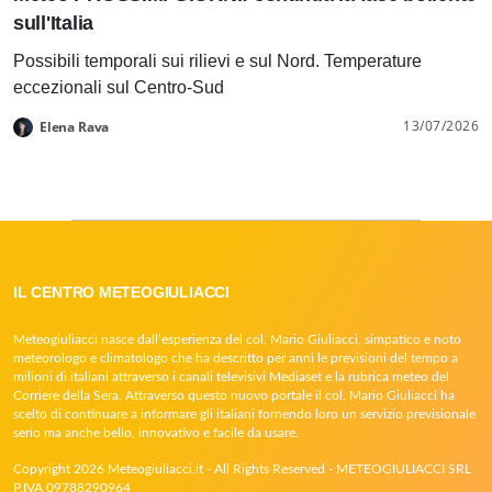
sull'Italia
Possibili temporali sui rilievi e sul Nord. Temperature
eccezionali sul Centro-Sud
13/07/2026
Elena Rava
IL CENTRO METEOGIULIACCI
Meteogiuliacci nasce dall’esperienza del col. Mario Giuliacci, simpatico e noto
meteorologo e climatologo che ha descritto per anni le previsioni del tempo a
milioni di italiani attraverso i canali televisivi Mediaset e la rubrica meteo del
Corriere della Sera. Attraverso questo nuovo portale il col. Mario Giuliacci ha
scelto di continuare a informare gli italiani fornendo loro un servizio previsionale
serio ma anche bello, innovativo e facile da usare.
Copyright 2026 Meteogiuliacci.it - All Rights Reserved - METEOGIULIACCI SRL
P.IVA 09788290964