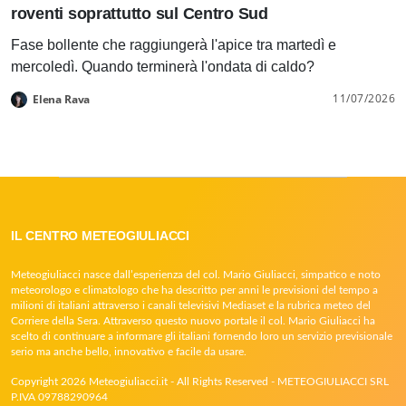
roventi soprattutto sul Centro Sud
Fase bollente che raggiungerà l'apice tra martedì e
mercoledì. Quando terminerà l'ondata di caldo?
11/07/2026
Elena Rava
IL CENTRO METEOGIULIACCI
Meteogiuliacci nasce dall’esperienza del col. Mario Giuliacci, simpatico e noto
meteorologo e climatologo che ha descritto per anni le previsioni del tempo a
milioni di italiani attraverso i canali televisivi Mediaset e la rubrica meteo del
Corriere della Sera. Attraverso questo nuovo portale il col. Mario Giuliacci ha
scelto di continuare a informare gli italiani fornendo loro un servizio previsionale
serio ma anche bello, innovativo e facile da usare.
Copyright 2026 Meteogiuliacci.it - All Rights Reserved - METEOGIULIACCI SRL
P.IVA 09788290964