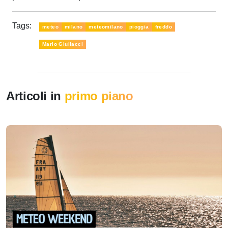
Tags:
meteo
milano
meteomilano
pioggia
freddo
Mario Giuliacci
Articoli in
primo piano