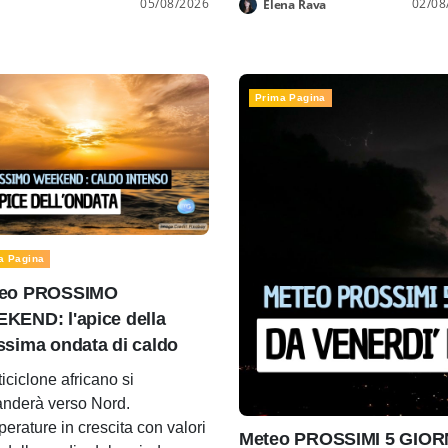
05/08/2026
02/08
Elena Rava
Prima Pagina
a Pagina
eo PROSSIMO
KEND: l'apice della
ssima ondata di caldo
ticiclone africano si
nderà verso Nord.
erature in crescita con valori
Meteo PROSSIMI 5 GIORNI