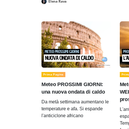
Elena Rava
Prima Pagina
Prim
Meteo PROSSIMI GIORNI:
Met
una nuova ondata di caldo
WEE
pro
Da metà settimana aumentano le
temperature e afa. Si espande
L'an
l'anticiclone africano
espa
Temp