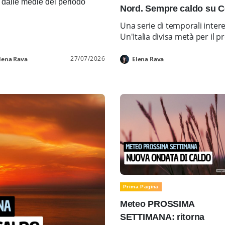
i dalle medie del periodo
Nord. Sempre caldo su C
Una serie di temporali inter
Un'Italia divisa metà per i
27/07/2026
lena Rava
Elena Rava
Prima Pagina
Meteo PROSSIMA
SETTIMANA: ritorna