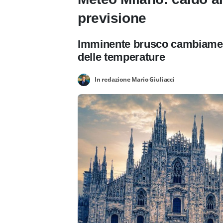
previsione
Imminente brusco cambiamen
delle temperature
In redazione Mario Giuliacci