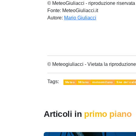
© MeteoGiuliacci - riproduzione riservata
Fonte: MeteoGiuliacci.it
Autore:
Mario Giuliacci
© Meteogiuliacci - Vietata la riproduzio
Tags:
Meteo
Milano
meteomilano
fine del cal
Articoli in
primo piano