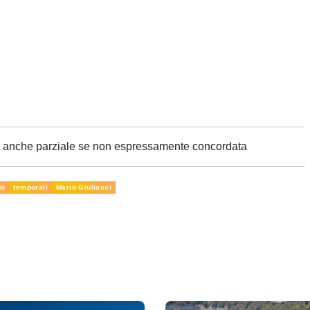
ne anche parziale se non espressamente concordata
do
temporali
Mario Giuliacci