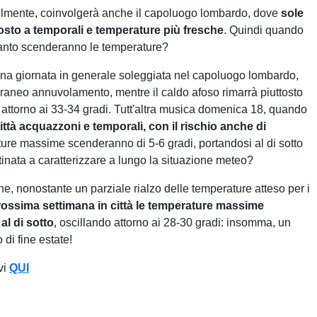
ilmente, coinvolgerà anche il capoluogo lombardo, dove
sole
posto a temporali e temperature più fresche
. Quindi quando
uanto scenderanno le temperature?
n una giornata in generale soleggiata nel capoluogo lombardo,
aneo annuvolamento, mentre il caldo afoso rimarrà piuttosto
attorno ai 33-34 gradi. Tutt'altra musica domenica 18, quando
città acquazzoni e temporali, con il rischio anche di
ture massime scenderanno di 5-6 gradi, portandosi al di sotto
stinata a caratterizzare a lungo la situazione meteo?
, nonostante un parziale rialzo delle temperature atteso per i
prossima settimana in città le temperature massime
l di sotto
, oscillando attorno ai 28-30 gradi: insomma, un
di fine estate!
vi
QUI