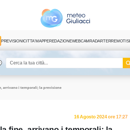
PREVISIONI
CITTA'
MAPPE
REDAZIONE
TERREMOTI
S
WEBCAM
RADAR
e, arrivano i temporali; la previsione
16 Agosto 2024 ore 17:27
a fine, arrivano i temporali; la